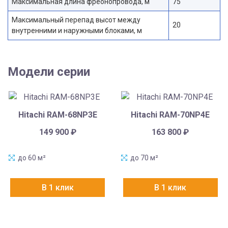
Максимальная длина фреонопровода, м
75
Максимальный перепад высот между
20
внутренними и наружными блоками, м
Модели серии
Hitachi RAM-68NP3E
Hitachi RAM-70NP4E
149 900
₽
163 800
₽
до 60 м²
до 70 м²
В 1 клик
В 1 клик