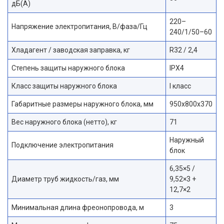
дБ(А)
220–
Напряжение электропитания, В/фаза/Гц
240/1/50–60
Хладагент / заводская заправка, кг
R32 / 2,4
Степень защиты наружного блока
IPX4
Класс защиты наружного блока
I класс
Габаритные размеры наружного блока, мм
950x800x370
Вес наружного блока (нетто), кг
71
Наружный
Подключение электропитания
блок
6,35×5 /
Диаметр труб жидкость/газ, мм
9,52×3 +
12,7×2
Минимальная длина фреонопровода, м
3