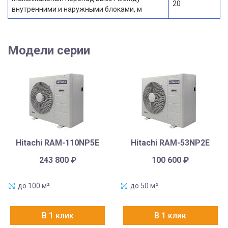
20
внутренними и наружными блоками, м
Модели серии
Hitachi RAM-110NP5E
Hitachi RAM-53NP2E
243 800
₽
100 600
₽
до 100 м²
до 50 м²
В 1 клик
В 1 клик