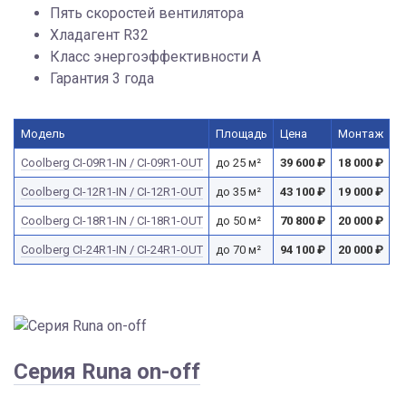
Пять скоростей вентилятора
Хладагент R32
Класс энергоэффективности А
Гарантия 3 года
Модель
Площадь
Цена
Монтаж
Сoolberg CI-09R1-IN / CI-09R1-OUT
до 25 м²
39 600
₽
18 000
₽
Сoolberg CI-12R1-IN / CI-12R1-OUT
до 35 м²
43 100
₽
19 000
₽
Сoolberg CI-18R1-IN / CI-18R1-OUT
до 50 м²
70 800
₽
20 000
₽
Сoolberg CI-24R1-IN / CI-24R1-OUT
до 70 м²
94 100
₽
20 000
₽
Серия Runa on-off