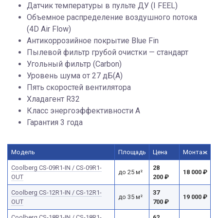
Датчик температуры в пульте ДУ (I FEEL)
Объемное распределение воздушного потока
(4D Air Flow)
Антикоррозийное покрытие Blue Fin
Пылевой фильтр грубой очистки — стандарт
Угольный фильтр (Carbon)
Уровень шума от 27 дБ(А)
Пять скоростей вентилятора
Хладагент R32
Класс энергоэффективности А
Гарантия 3 года
Модель
Площадь
Цена
Монтаж
Сoolberg CS-09R1-IN / CS-09R1-
28
до 25 м²
18 000
₽
OUT
200
₽
Сoolberg CS-12R1-IN / CS-12R1-
37
до 35 м²
19 000
₽
OUT
700
₽
Сoolberg CS-18R1-IN / CS-18R1-
62