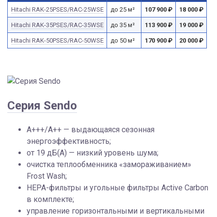
Hitachi RAK-25PSES/RAC-25WSE
до 25 м²
107 900
₽
18 000
₽
Hitachi RAK-35PSES/RAC-35WSE
до 35 м²
113 900
₽
19 000
₽
Hitachi RAK-50PSES/RAC-50WSE
до 50 м²
170 900
₽
20 000
₽
Серия Sendo
A+++/A++ — выдающаяся сезонная
энергоэффективность;
от 19 дБ(А) — низкий уровень шума;
очистка теплообменника «замораживанием»
Frost Wash;
HEPA-фильтры и угольные фильтры Active Carbon
в комплекте;
управление горизонтальными и вертикальными