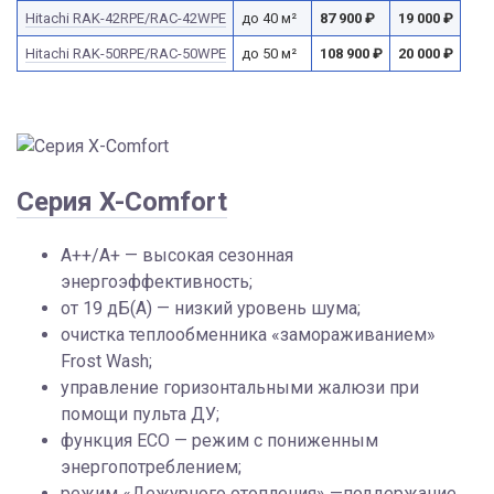
Hitachi RAK-42RPE/RAC-42WPE
до 40 м²
87 900
₽
19 000
₽
Hitachi RAK-50RPE/RAC-50WPE
до 50 м²
108 900
₽
20 000
₽
Серия X-Comfort
A++/A+ — высокая сезонная
энергоэффективность;
от 19 дБ(А) — низкий уровень шума;
очистка теплообменника «замораживанием»
Frost Wash;
управление горизонтальными жалюзи при
помощи пульта ДУ;
функция ECO — режим с пониженным
энергопотреблением;
режим «Дежурного отопления» —поддержание