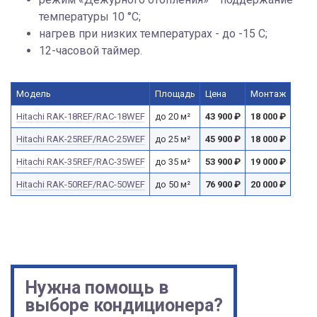
температуры 10 °C;
нагрев при низких температурах - до -15 С;
12-часовой таймер.
Модель
Площадь
Цена
Монтаж
Hitachi RAK-18REF/RAC-18WEF
до 20 м²
43 900
₽
18 000
₽
Hitachi RAK-25REF/RAC-25WEF
до 25 м²
45 900
₽
18 000
₽
Hitachi RAK-35REF/RAC-35WEF
до 35 м²
53 900
₽
19 000
₽
Hitachi RAK-50REF/RAC-50WEF
до 50 м²
76 900
₽
20 000
₽
Нужна помощь в
выборе кондиционера?