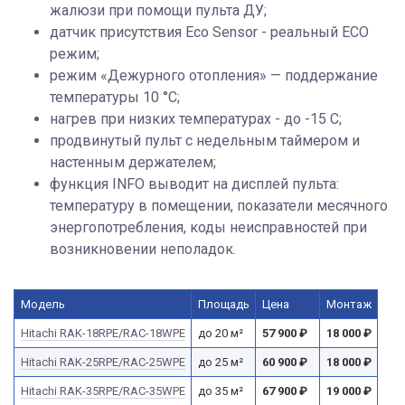
жалюзи при помощи пульта ДУ;
датчик присутствия Eco Sensor - реальный ECO
режим;
режим «Дежурного отопления» — поддержание
температуры 10 °C;
нагрев при низких температурах - до -15 С;
продвинутый пульт с недельным таймером и
настенным держателем;
функция INFO выводит на дисплей пульта:
температуру в помещении, показатели месячного
энергопотребления, коды неисправностей при
возникновении неполадок.
Модель
Площадь
Цена
Монтаж
Hitachi RAK-18RPE/RAC-18WPE
до 20 м²
57 900
₽
18 000
₽
Hitachi RAK-25RPE/RAC-25WPE
до 25 м²
60 900
₽
18 000
₽
Hitachi RAK-35RPE/RAC-35WPE
до 35 м²
67 900
₽
19 000
₽