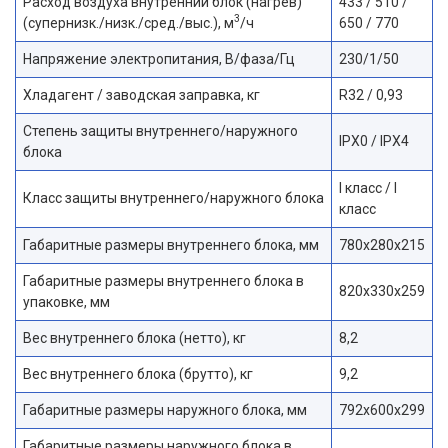
Расход воздуха внутренний блок (нагрев)
433 / 510 /
3
(супернизк./низк./сред./выс.), м
/ч
650 / 770
Напряжение электропитания, В/фаза/Гц
230/1/50
Хладагент / заводская заправка, кг
R32 / 0,93
Степень защиты внутреннего/наружного
IPX0 / IPX4
блока
I класс / I
Класс защиты внутреннего/наружного блока
класс
Габаритные размеры внутреннего блока, мм
780x280x215
Габаритные размеры внутреннего блока в
820x330x259
упаковке, мм
Вес внутреннего блока (нетто), кг
8,2
Вес внутреннего блока (брутто), кг
9,2
Габаритные размеры наружного блока, мм
792x600x299
Габаритные размеры наружного блока в