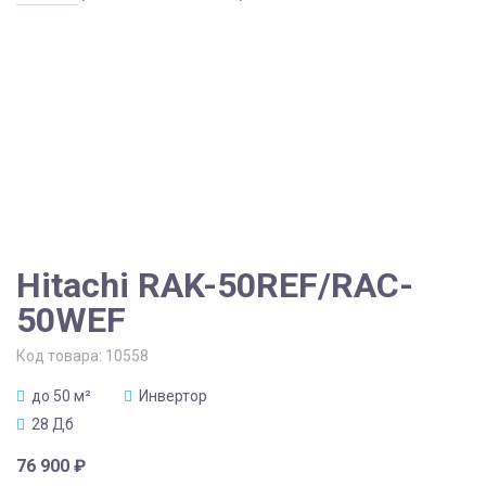
Hitachi RAK-50REF/RAC-
50WEF
Код товара:
10558
до 50 м²
Инвертор
28 Дб
76 900
₽