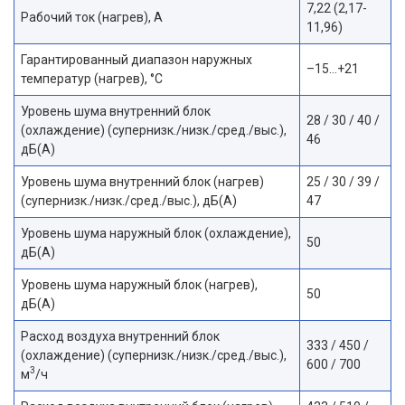
7,22 (2,17-
Рабочий ток (нагрев), А
11,96)
Гарантированный диапазон наружных
–15…+21
температур (нагрев), °С
Уровень шума внутренний блок
28 / 30 / 40 /
(охлаждение) (супернизк./низк./сред./выс.),
46
дБ(A)
Уровень шума внутренний блок (нагрев)
25 / 30 / 39 /
(супернизк./низк./сред./выс.), дБ(А)
47
Уровень шума наружный блок (охлаждение),
50
дБ(А)
Уровень шума наружный блок (нагрев),
50
дБ(А)
Расход воздуха внутренний блок
333 / 450 /
(охлаждение) (супернизк./низк./сред./выс.),
600 / 700
3
м
/ч