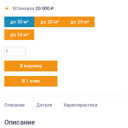
Установка
20 000
₽
до 50 м²
до 20 м²
до 25 м²
до 35 м²
Количество
товара
Hitachi
В корзину
RAK-
50REF/RAC-
В 1 клик
50WEF
Описание
Детали
Характеристики
Описание