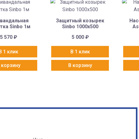
вандальная
Защитный козырек
Нас
тка Sinbo 1м
Sinbo 1000х500
As
5 570
₽
5 000
₽
В 1 клик
В 1 клик
 корзину
В корзину