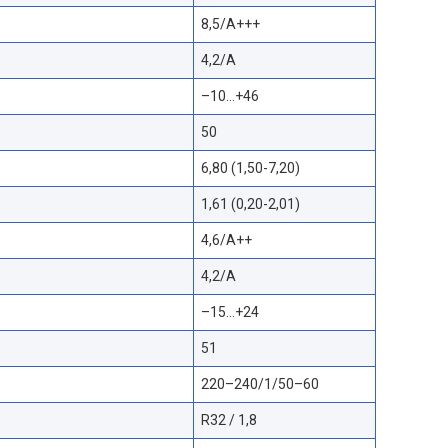
8,5/A+++
4,2/A
–10…+46
50
6,80 (1,50-7,20)
1,61 (0,20-2,01)
4,6/A++
4,2/A
–15…+24
51
220–240/1/50–60
R32 / 1,8