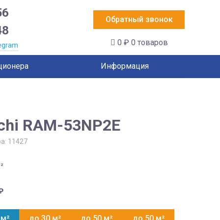
56
Обратный звонок
48
0 ₽
0 товаров
egram
ционера
Информация
achi RAM-53NP2E
ра:
11427
²
₽
 м²
до 30 м²
до 50 м²
до 50 м²