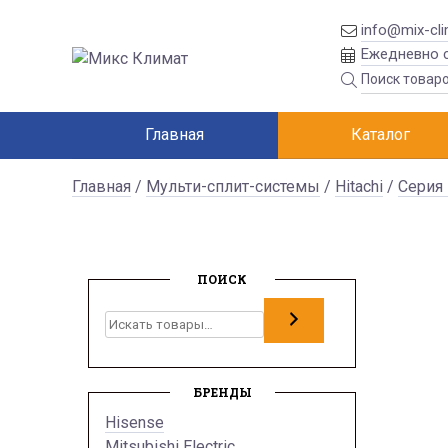
info@mix-cli
Ежедневно с
Главная
Каталог
Главная
/
Мульти-сплит-системы
/
Hitachi
/
Серия 
ПОИСК
Поиск
БРЕНДЫ
Hisense
Mitsubishi Electric