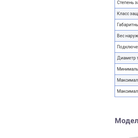
Степень 
Класс защ
Габаритны
Вес наруж
Подключе
Диаметр т
Минималь
Максимал
Максимал
Модел