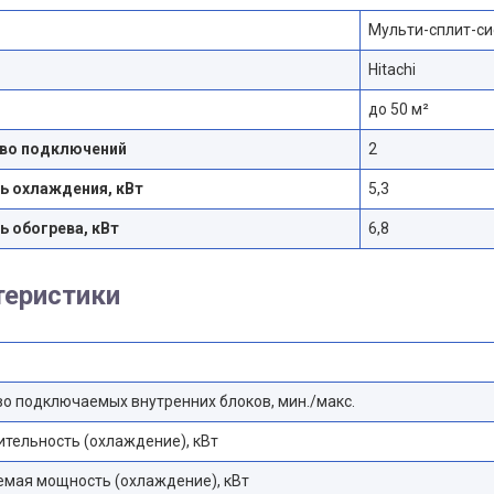
Мульти-сплит-си
Hitachi
до 50 м²
во подключений
2
 охлаждения, кВт
5,3
 обогрева, кВт
6,8
теристики
о подключаемых внутренних блоков, мин./макс.
тельность (охлаждение), кВт
мая мощность (охлаждение), кВт