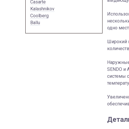
выдающую
Casarte
Kalashnikov
Использов
Coolberg
нескольки
Ballu
одно мест
Широкий 
количеств
Наружные
SENDO и A
системы с
температу
Увеличенн
обеспечив
Детал