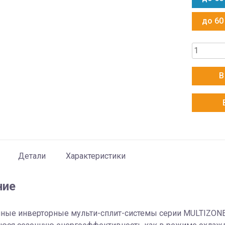
до 60
Количес
товара
Hitachi
В
RAM-
53NP2E
Детали
Характеристики
ние
ные инверторные мульти-сплит-системы серии MULTIZONE