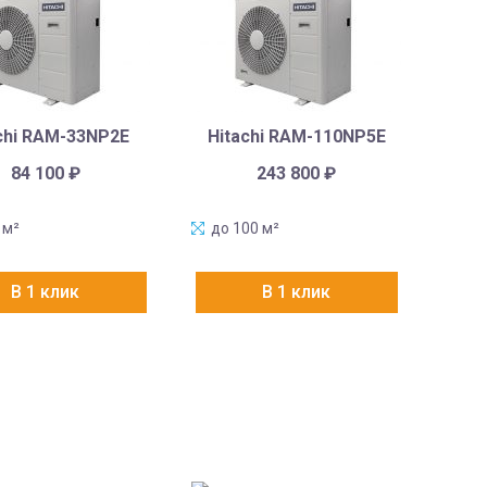
chi RAM-33NP2E
Hitachi RAM-110NP5E
84 100
₽
243 800
₽
 м²
до 100 м²
В 1 клик
В 1 клик