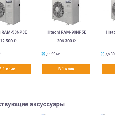
hi RAM-53NP3E
Hitachi RAM-90NP5E
Hita
12 500
₽
206 300
₽
²
до 90 м²
до 30
В 1 клик
В 1 клик
ствующие аксуссуары