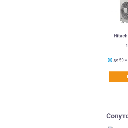
Hitac
1
до 50 м
Сопут