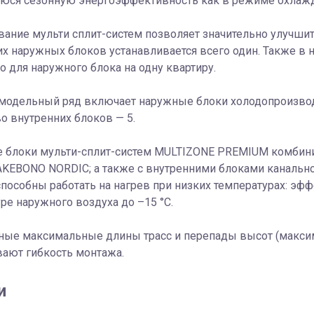
ся сезонную энергоэффективность как в режиме охлажден
ание мульти сплит-систем позволяет значительно улучшит
х наружных блоков устанавливается всего один. Также в 
о для наружного блока на одну квартиру.
модельный ряд включает наружные блоки холодопроизводи
о внутренних блоков — 5.
 блоки мульти-сплит-систем MULTIZONE PREMIUM комбинир
KEBONO NORDIC; а также с внутренними блоками канального
пособны работать на нагрев при низких температурах: эф
ре наружного воздуха до –15 °C.
ые максимальные длины трасс и перепады высот (максима
ают гибкость монтажа.
и