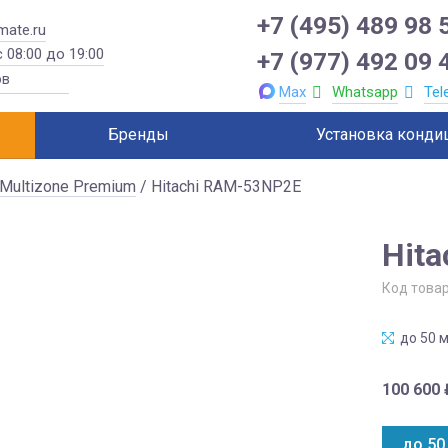
+7 (495) 489 98 
mate.ru
 08:00 до 19:00
+7 (977) 492 09 
Max
Whatsapp
Tel
Бренды
Установка конди
Multizone Premium
/ Hitachi RAM-53NP2E
Hit
Код това
до 50 м
100 600
до 50