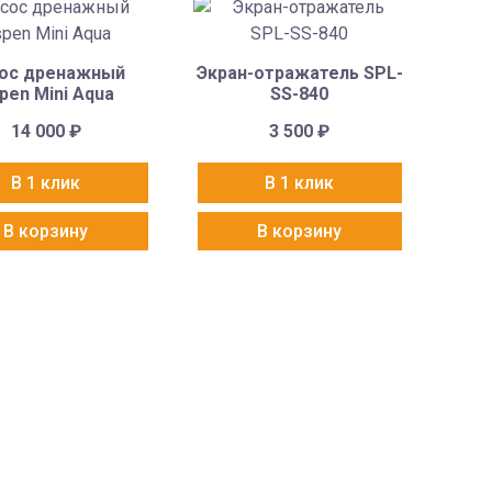
ос дренажный
Экран-отражатель SPL-
pen Mini Aqua
SS-840
14 000
₽
3 500
₽
В 1 клик
В 1 клик
В корзину
В корзину