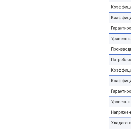
Коэффици
Коэффици
Гарантиро
Уровень ш
Производи
Потребляе
Коэффици
Коэффици
Гарантиро
Уровень ш
Напряжени
Хладагент