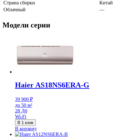
Страна сборки
Китай
Облачный
—
Модели серии
Haier AS18NS6ERA-G
39 900
₽
до 50 м²
28 Дб
Wi-Fi
В 1 клик
В корзину