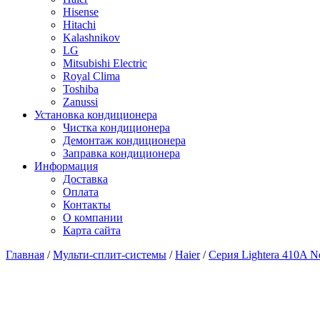
Hisense
Hitachi
Kalashnikov
LG
Mitsubishi Electric
Royal Clima
Toshiba
Zanussi
Установка кондиционера
Чистка кондиционера
Демонтаж кондиционера
Заправка кондиционера
Информация
Доставка
Оплата
Контакты
О компании
Карта сайта
Главная
/
Мульти-сплит-системы
/
Haier
/
Серия Lightera 410A 