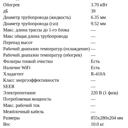
Обогрев
3.70 кВт
дБ
39
Диаметр трубопровода (жидкость)
6.35 мм
Диаметр трубопровода (газ)
9.52 мм
Макс. длина трассы до 1-го блока
—
Макс общая длина трубопровода
—
Перепад высот
—
Рабочий диапазон температур (охлаждение)
—
Рабочий диапазон температур (обогрев)
—
Фильтры тонкой очистки
Есть
Наличие WiFi
Есть
Хладагент
R-410A
Класс энергоэффективности
—
SEER
—
Электропитание
220 В (1 фаза)
Потребляемая мощность
—
Макс. рабочий ток
—
Межблочный кабель
—
Размеры
855х280х204 мм
Вес
10.0 кг