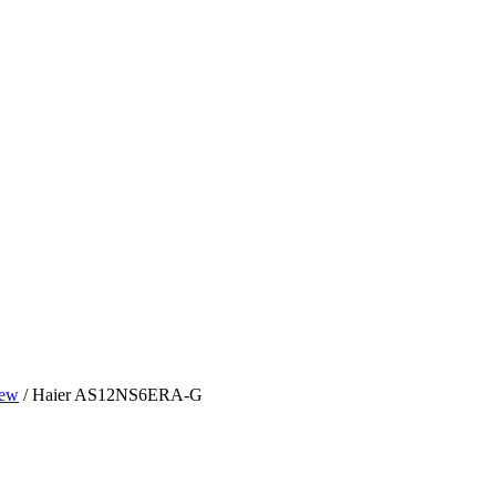
New
/ Haier AS12NS6ERA-G