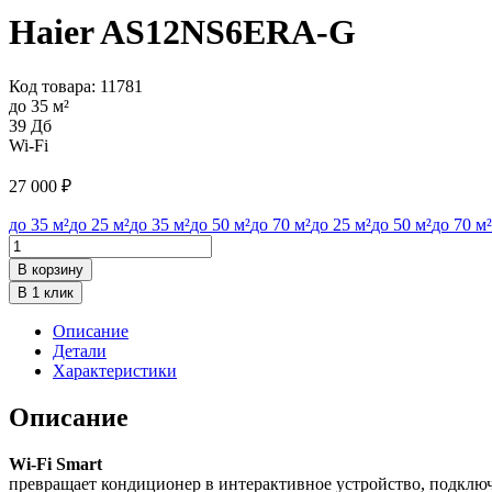
Haier AS12NS6ERA-G
Код товара:
11781
до 35 м²
39 Дб
Wi-Fi
27 000
₽
до 35 м²
до 25 м²
до 35 м²
до 50 м²
до 70 м²
до 25 м²
до 50 м²
до 70 м²
Количество
товара
В корзину
Haier
В 1 клик
AS12NS6ERA-
G
Описание
Детали
Характеристики
Описание
Wi-Fi Smart
превращает кондиционер в интерактивное устройство, подклю