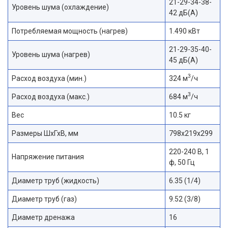
21-29-34-38-
Уровень шума (охлаждение)
42 дБ(А)
Потребляемая мощность (нагрев)
1.490 кВт
21-29-35-40-
Уровень шума (нагрев)
45 дБ(А)
3
Расход воздуха (мин.)
324 м
/ч
3
Расход воздуха (макс.)
684 м
/ч
Вес
10.5 кг
Размеры ШхГхВ, мм
798x219x299
220-240 В, 1
Напряжение питания
ф, 50 Гц
Диаметр труб (жидкость)
6.35 (1/4)
Диаметр труб (газ)
9.52 (3/8)
Диаметр дренажа
16