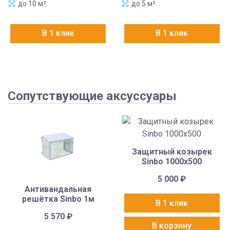
до 10 м²
до 5 м²
В 1 клик
В 1 клик
Сопутствующие аксуссуары
Защитный козырек
Sinbo 1000х500
5 000
₽
Антивандальная
решётка Sinbo 1м
В 1 клик
5 570
₽
В корзину