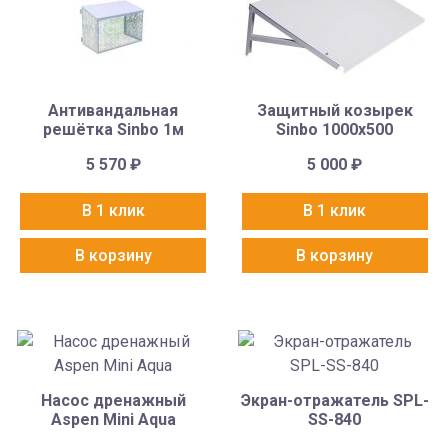
Антивандальная
Защитный козырек
решётка Sinbo 1м
Sinbo 1000х500
5 570
₽
5 000
₽
В 1 клик
В 1 клик
В корзину
В корзину
Насос дренажный
Экран-отражатель SPL-
Aspen Mini Aqua
SS-840