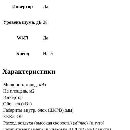
Инвертор
Да
Уровень шума, дБ
28
Wi-Fi
Да
Бренд
Haier
Характеристики
Мощность холод, кВт
На площадь, м2
Инвертор
Обогрев (кВт)
Габариты внутр. блок (Ш/Г/В) (мм)
EER/COP
Расход воздуха (высокая скорость) (м³/час) {внутр}
Габаритные размеры в упаковке (Ш/Г/В) (мм) {внутр}