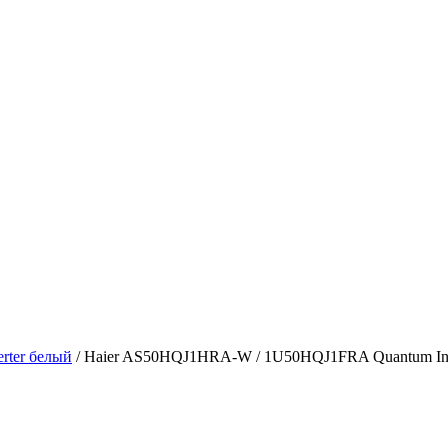
rter белый
/ Haier AS50HQJ1HRA-W / 1U50HQJ1FRA Quantum Inv