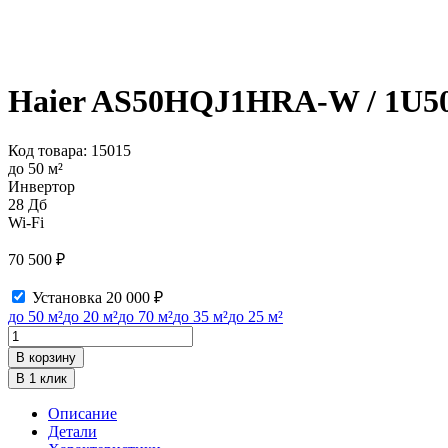
Haier AS50HQJ1HRA-W / 1U5
Код товара:
15015
до 50 м²
Инвертор
28 Дб
Wi-Fi
70 500
₽
Установка
20 000
₽
до 50 м²
до 20 м²
до 70 м²
до 35 м²
до 25 м²
Количество
товара
В корзину
Haier
В 1 клик
AS50HQJ1HRA-
W
Описание
/
Детали
1U50HQJ1FRA