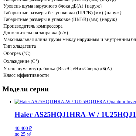
Уровень шума наружного блока дБ(А) {наруж}
Габаритные размеры без упаковки (Ш/Г/В) (мм) {наруж}
Габаритные размеры в упаковке (Ш/Г/В) (мм) {наруж}
Производитель компрессора
Дополнительная заправка (г/м)
Максимальная длина трубы между наружным и внутренним бл
Тип хладагента
Обогрев (°С)
Охлаждение (С°)
Ур-нь шума внутр. блока (Выс/Ср/Низ/Сверх) дБ(А)
Класс эффективности
Модели серии
Haier AS25HQJ1HRA-W / 1U25HQJ1F
40 400
₽
до 25 м²