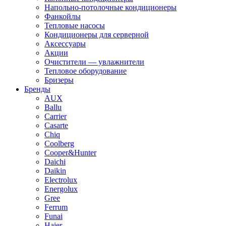
Напольно-потолочные кондиционеры
Фанкойлы
Тепловые насосы
Кондиционеры для серверной
Аксессуары
Акции
Очистители — увлажнители
Тепловое оборудование
Бризеры
Бренды
AUX
Ballu
Carrier
Casarte
Chiq
Coolberg
Cooper&Hunter
Daichi
Daikin
Electrolux
Energolux
Gree
Ferrum
Funai
Haier