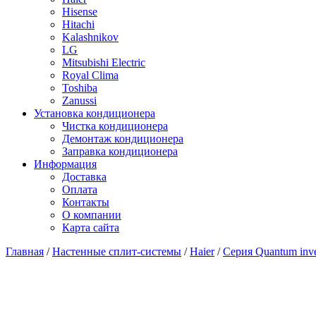
Hisense
Hitachi
Kalashnikov
LG
Mitsubishi Electric
Royal Clima
Toshiba
Zanussi
Установка кондиционера
Чистка кондиционера
Демонтаж кондиционера
Заправка кондиционера
Информация
Доставка
Оплата
Контакты
О компании
Карта сайта
Главная
/
Настенные сплит-системы
/
Haier
/
Серия Quantum inve