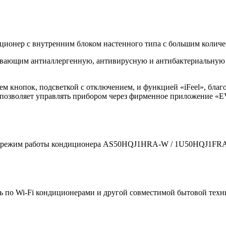
онер с внутренним блоком настенного типа с большим количе
вающим антиаллергенную, антивирусную и антибактериальную з
м кнопок, подсветкой с отключением, и функцией «iFeel», благо
й позволяет управлять прибором через фирменное приложение 
й режим работы кондиционера AS50HQJ1HRA-W / 1U50HQJ1FRA п
ять по Wi-Fi кондиционерами и другой совместимой бытовой техн