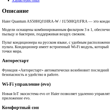
Характеристики
Quantum
Inverter
Описание
Haier Quantum AS50HQJ1HRA-W / 1U50HQJ1FRA — это кондици
Модели оснащены комбинированным фильтром 3 в 1, обеспечи
пыльцу и бактерии, поддерживая воздух свежим.
Пульт кондиционера на русском языке, с удобным расположение
пульта. Кондиционер имеет встроенный Wi-Fi модуль, которы
точки мира.
Авторестарт
Функция «Авторестарт» автоматически возобновит последни
безопасность и удобство в работе.
Wi-Fi управление (evo)
Новая IoT экосистема evo от Haier позволяет удаленно управл
приложение evo.
Комфортный сон