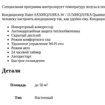
Специальная программа контролирует температуру возуха в по
Кондиционер Haier AS50HQJ1HRA-W / 1U50HQJ1FRA Quantum по
человеку настроить кондиционер так, как удобно ему. Кондици
Инверторный компрессор
Антикоррозийная защита теплообменника
Скрытый дисплей
Режим комфортного сна
Удаленное управление Wi-Fi evo
Режим авто
24 часовой таймер
Авторестарт
Быстрое охлаждение
Детали
Площадь
до 50 м²
Тип
Настенный