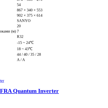
54
867 × 340 × 553
902 × 375 × 614
SANYO
20
оками (м)
7
R32
-15 ~ 24℃
18 ~ 43℃
44 / 40 / 35 / 28
A / A
RA Quantum Inverter