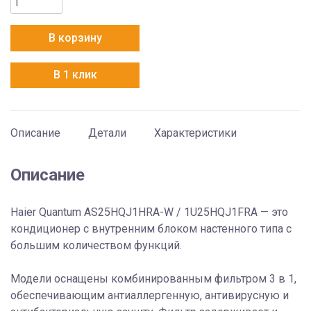
товара
Haier
В корзину
AS25HQJ1HRA-
W
В 1 клик
/
1U25HQJ1FRA
Quantum
Inverter
Описание
Детали
Характеристики
Описание
Haier Quantum AS25HQJ1HRA-W / 1U25HQJ1FRA — это
кондиционер с внутренним блоком настенного типа с
большим количеством функций.
Модели оснащены комбинированным фильтром 3 в 1,
обеспечивающим антиаллергенную, антивирусную и