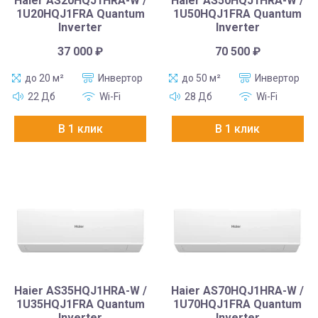
Haier AS20HQJ1HRA-W /
Haier AS50HQJ1HRA-W /
1U20HQJ1FRA Quantum
1U50HQJ1FRA Quantum
Inverter
Inverter
37 000
₽
70 500
₽
до 20 м²
Инвертор
до 50 м²
Инвертор
22 Дб
Wi-Fi
28 Дб
Wi-Fi
В 1 клик
В 1 клик
Haier AS35HQJ1HRA-W /
Haier AS70HQJ1HRA-W /
1U35HQJ1FRA Quantum
1U70HQJ1FRA Quantum
Inverter
Inverter