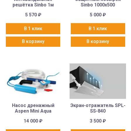
решётка Sinbo 1м
Sinbo 1000х500
5 570
₽
5 000
₽
В 1 клик
В 1 клик
В корзину
В корзину
Насос дренажный
Экран-отражатель SPL-
Aspen Mini Aqua
SS-840
14 000
₽
3 500
₽