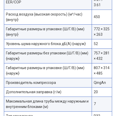
EER/COP
3.61
Расход воздуха (высокая скорость) (м³/час)
450
{внутр}
Габаритные размеры в упаковке (Ш/Г/В) (мм)
772 × 325
{внутр}
× 263
Уровень шума наружного блока дБ(А) {наруж}
52
Габаритные размеры без упаковки (Ш/Г/В) (мм)
757 × 281
{наруж}
× 432
Габаритные размеры в упаковке (Ш/Г/В) (мм)
807 × 314
{наруж}
× 485
Производитель компрессора
QingAn
Дополнительная заправка (г/м)
20
Максимальная длина трубы между наружным и
7
внутренним блоками (м)
Тип хладагента
R32