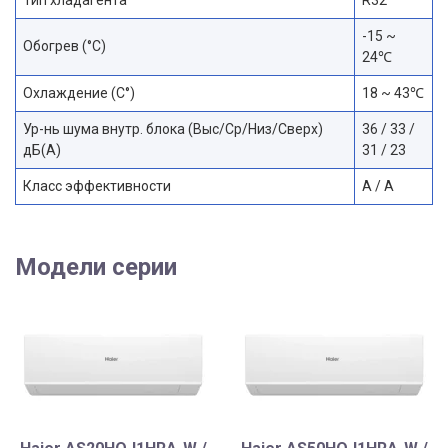
-15 ~
Обогрев (°С)
24℃
Охлаждение (С°)
18 ~ 43℃
Ур-нь шума внутр. блока (Выс/Ср/Низ/Сверх)
36 / 33 /
дБ(А)
31 / 23
Класс эффективности
A / A
Модели серии