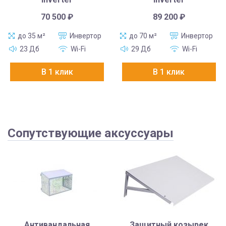
70 500
₽
89 200
₽
до 35 м²
Инвертор
до 70 м²
Инвертор
23 Дб
Wi-Fi
29 Дб
Wi-Fi
В 1 клик
В 1 клик
Сопутствующие аксуссуары
Антивандальная
Защитный козырек