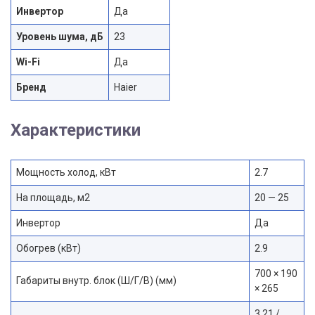
Инвертор
Да
Уровень шума, дБ
23
Wi-Fi
Да
Бренд
Haier
Характеристики
Мощность холод, кВт
2.7
На площадь, м2
20 — 25
Инвертор
Да
Обогрев (кВт)
2.9
700 × 190
Габариты внутр. блок (Ш/Г/В) (мм)
× 265
3.21 /