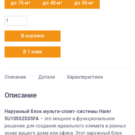
до 75 м²
до 40 м²
до 50 м²
Количество
товара
Haier
В корзину
5U105S2SS5FA
В 1 клик
Описание
Детали
Характеристики
Описание
Наружный блок мульти-сплит-системы Haier
5U105S2SS5FA
– это мощное и функциональное
решение для создания идеального климата в разных
зонах вашего дома или офиса. Этот наружный блок