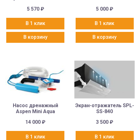
5 570
₽
5 000
₽
В 1 клик
В 1 клик
В корзину
В корзину
Насос дренажный
Экран-отражатель SPL-
Aspen Mini Aqua
SS-840
14 000
₽
3 500
₽
В 1 клик
В 1 клик