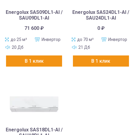
Energolux SAS09DL1-AI /
Energolux SAS24DL1-AI /
SAU09DL1-AI
SAU24DL1-AI
71 600
₽
0
₽
до 25 м²
Инвертор
до 70 м²
Инвертор
20 Дб
21 Дб
В 1 клик
В 1 клик
Energolux SAS18DL1-AI /