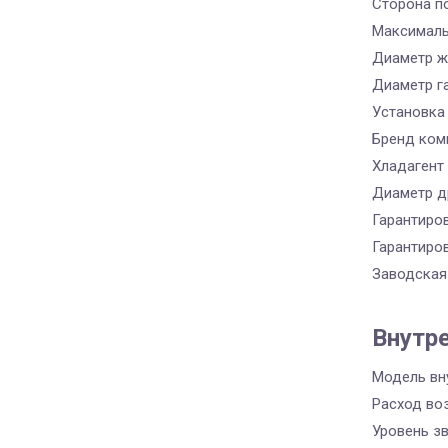
Сторона п
Максималь
Диаметр ж
Диаметр г
Установка
Бренд ком
Хладагент
Диаметр д
Гарантиро
Гарантиро
Заводская
Внутр
Модель вн
Расход во
Уровень з