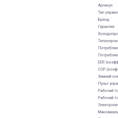
Артикул
Тип управ
Бренд
Гарантия
Холодопро
Теплопрои
Потребляе
Потребляе
EER (коэфф
COP (коэф
Зимний ко
Пульт упра
Рабочий т
Рабочий то
Электропи
Максималь