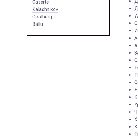
Д
Casarte
Д
Kalashnikov
W
Coolberg
О
Ballu
И
А
А
З
С
Т
П
C
Б
К
У
Ч
Х
К
Г