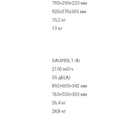
795×295×225 мм
920x370x305 мм
10,2 кг
13 кг
SAU09DL1-AI
2150 м3/ч
55 дБ(А)
892×605×342 мм
765×555×303 мм
26,4 кг
28,8 кг