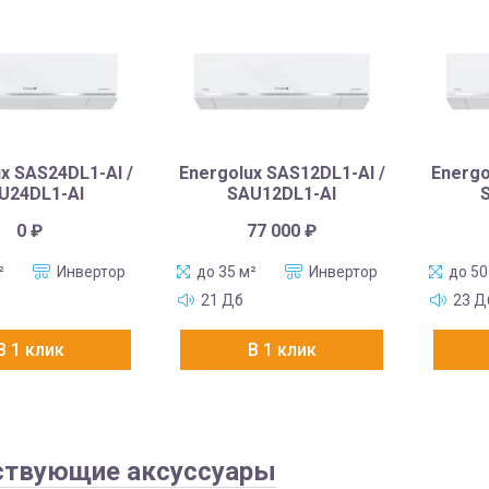
x SAS24DL1-AI /
Energolux SAS12DL1-AI /
Energo
U24DL1-AI
SAU12DL1-AI
0
₽
77 000
₽
²
Инвертор
до 35 м²
Инвертор
до 50
21 Дб
23 Д
В 1 клик
В 1 клик
ствующие аксуссуары