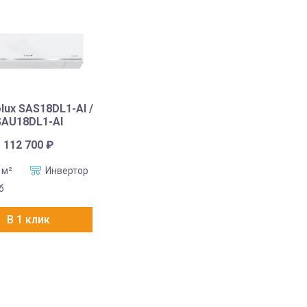
lux SAS18DL1-AI /
SAU18DL1-AI
112 700
₽
 м²
Инвертор
б
В 1 клик