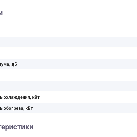
и
шума, дБ
 охлаждения, кВт
 обогрева, кВт
теристики