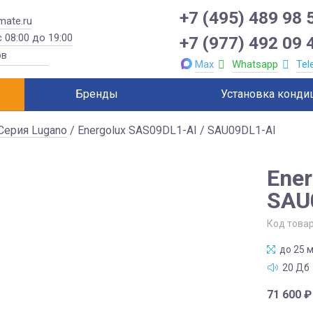
+7 (495) 489 98 
mate.ru
 08:00 до 19:00
+7 (977) 492 09 
Max
Whatsapp
Tel
Бренды
Установка конди
Серия Lugano
/ Energolux SAS09DL1-AI / SAU09DL1-AI
Ener
SAU
Код това
до 25 м
20 Дб
71 600
₽