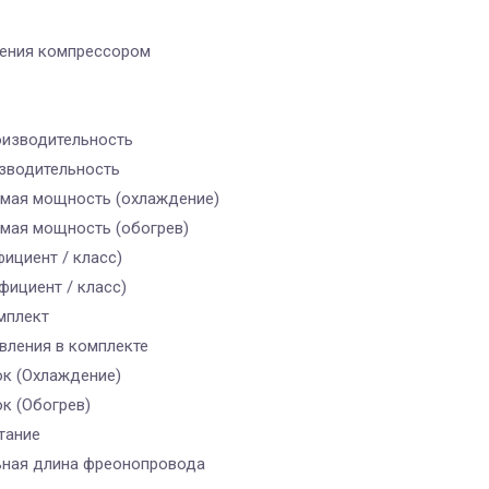
ления компрессором
изводительность
зводительность
мая мощность (охлаждение)
мая мощность (обогрев)
ициент / класс)
фициент / класс)
мплект
вления в комплекте
ок (Охлаждение)
к (Обогрев)
тание
ная длина фреонопровода