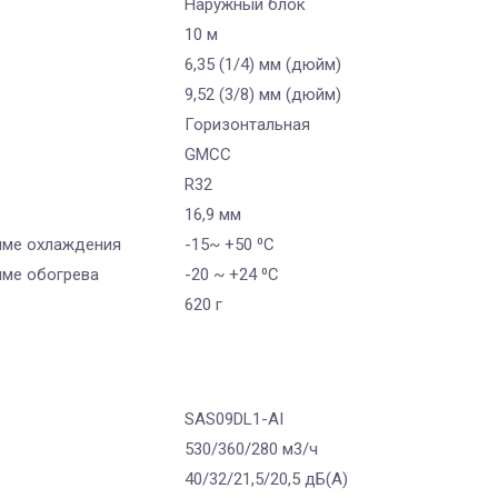
Наружный блок
10 м
6,35 (1/4) мм (дюйм)
9,52 (3/8) мм (дюйм)
Горизонтальная
GMCC
R32
16,9 мм
име охлаждения
-15~ +50 ⁰С
име обогрева
-20 ~ +24 ⁰С
620 г
SAS09DL1-AI
530/360/280 м3/ч
40/32/21,5/20,5 дБ(А)