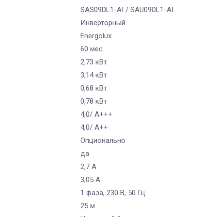
SAS09DL1-AI / SAU09DL1-AI
Инверторный
Energolux
60 мес.
2,73 кВт
3,14 кВт
0,68 кВт
0,78 кВт
4,0/ А+++
4,0/ А++
Опционально
да
2,7 A
3,05 А
1 фаза, 230 В, 50 Гц
25 м