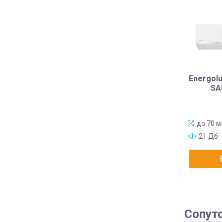
Energolu
SA
до 70 м
21 Дб
Сопут