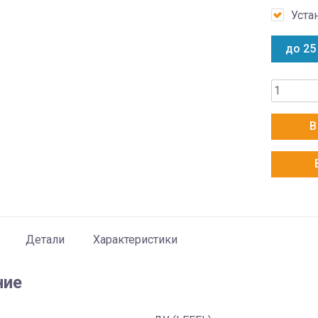
Уста
до 25
Количес
товара
Energolu
В
SAS09DL
AI
/
SAU09DL
AI
Детали
Характеристики
ние