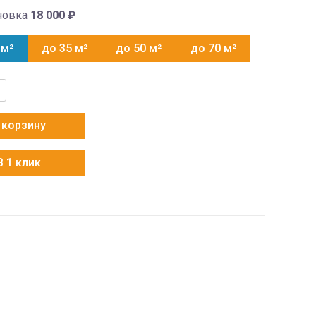
новка
18 000
₽
 м²
до 35 м²
до 50 м²
до 70 м²
тво
x
 корзину
1-
В 1 клик
1-