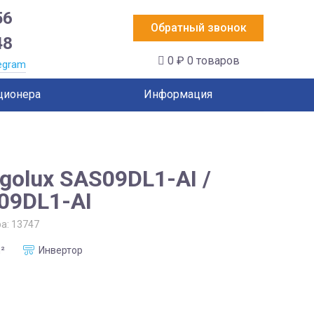
56
Обратный звонок
48
0 ₽
0 товаров
egram
ционера
Информация
golux SAS09DL1-AI /
09DL1-AI
ра:
13747
²
Инвертор