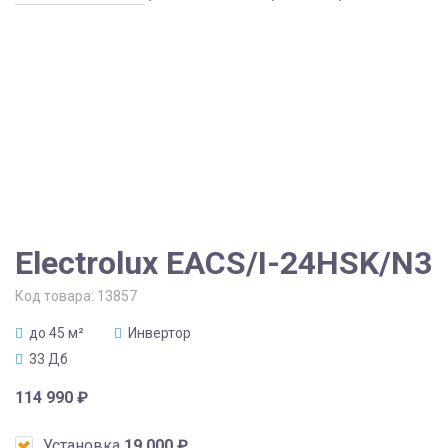
Electrolux EACS/I-24HSK/N3
Код товара:
13857
до 45 м²
Инвертор
33 Дб
114 990
₽
Установка
19 000
₽