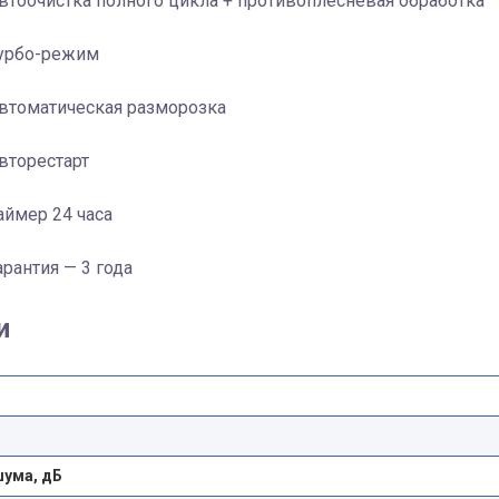
втоочистка полного цикла + противоплесневая обработка
урбо-режим
втоматическая разморозка
вторестарт
аймер 24 часа
арантия — 3 года
и
шума, дБ