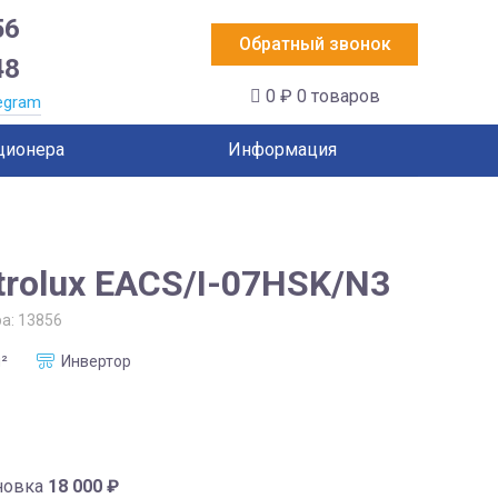
56
Обратный звонок
48
0 ₽
0 товаров
egram
ционера
Информация
trolux EACS/I-07HSK/N3
ра:
13856
²
Инвертор
новка
18 000
₽