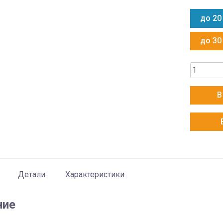
до 20
до 30
Количес
товара
Electrolu
В
EACS/I-
07HSK/N
Детали
Характеристики
ние