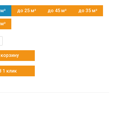
 м²
до 25 м²
до 45 м²
до 35 м²
 м²
тво
x
 корзину
3
В 1 клик