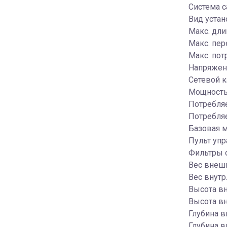
Система с
Вид устан
Макс. дли
Макс. пер
Макс. пот
Напряжени
Сетевой к
Мощность
Потребляе
Потребля
Базовая м
Пульт упр
Фильтры о
Вес внешн
Вес внутр.
Высота вн
Высота вн
Глубина в
Глубина вн