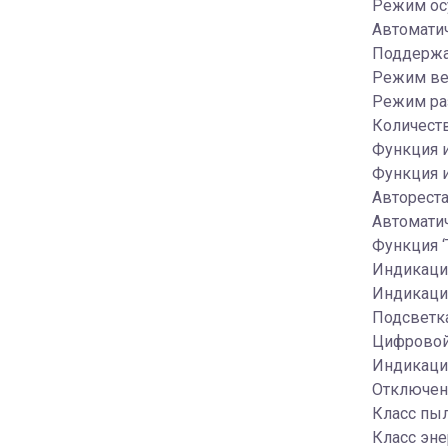
Режим ос
Автомати
Поддержа
Режим ве
Режим ра
Количеств
Функция 
Функция и
Автореста
Автомати
Функция ‘
Индикация
Индикация
Подсветка
Цифровой
Индикаци
Отключен
Класс пы
Класс эне