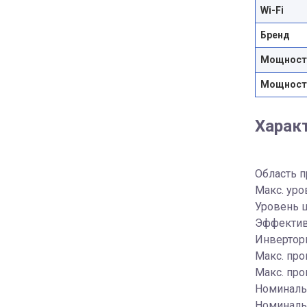
Wi-Fi
Бренд
Мощность
Мощность
Харак
Область 
Макс. уро
Уровень ш
Эффектив
Инверторн
Макс. про
Макс. про
Номинальн
Номинальн