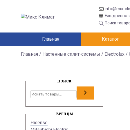
info@mix-cli
Ежедневно с
Главная
Каталог
Главная
/
Настенные сплит-системы
/
Electrolux
/
ПОИСК
Поиск
БРЕНДЫ
Hisense
Mitsubishi Electric