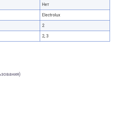
Нет
Electrolux
2
2, 3
ьзования)