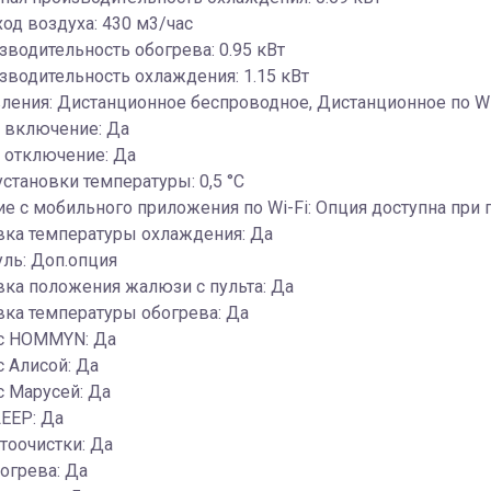
ход воздуха: 430 м3/час
зводительность обогрева: 0.95 кВт
зводительность охлаждения: 1.15 кВт
ления: Дистанционное беспроводное, Дистанционное по Wi
 включение: Да
 отключение: Да
установки температуры: 0,5 °С
е c мобильного приложения по Wi-Fi: Опция доступна при
вка температуры охлаждения: Да
уль: Доп.опция
ка положения жалюзи с пульта: Да
ка температуры обогрева: Да
 с HOMMYN: Да
с Алисой: Да
с Марусей: Да
EEP: Да
тоочистки: Да
огрева: Да