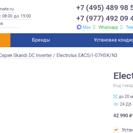
+7 (495) 489 98 
mate.ru
 08:00 до 19:00
+7 (977) 492 09 
Max
Whatsapp
Tel
Бренды
Установка конди
Серия Skandi DC Inverter
/ Electrolux EACS/I-07HSK/N3
Elec
Код това
до 20 м
24 Дб
42 990
₽
Уста