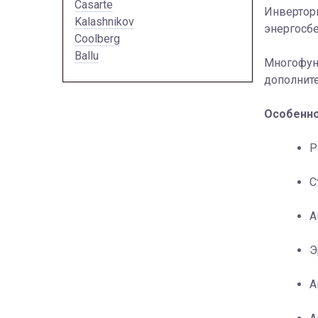
Casarte
Инверторн
Kalashnikov
энергосбе
Coolberg
Ballu
Многофун
дополнит
Особенно
Р
С
А
Э
А