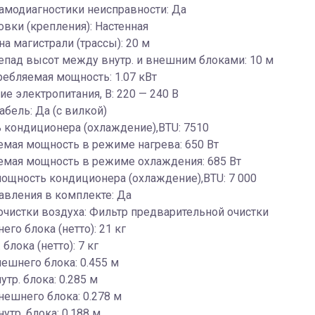
амодиагностики неисправности: Да
овки (крепления): Настенная
на магистрали (трассы): 20 м
епад высот между внутр. и внешним блоками: 10 м
ребляемая мощность: 1.07 кВт
е электропитания, В: 220 — 240 В
абель: Да (с вилкой)
 кондиционера (охлаждение),BTU: 7510
мая мощность в режиме нагрева: 650 Вт
емая мощность в режиме охлаждения: 685 Вт
ощность кондиционера (охлаждение),BTU: 7 000
авления в комплекте: Да
чистки воздуха: Фильтр предварительной очистки
его блока (нетто): 21 кг
 блока (нетто): 7 кг
ешнего блока: 0.455 м
утр. блока: 0.285 м
нешнего блока: 0.278 м
утр. блока: 0.188 м