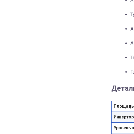
А
Т
А
А
Т
Г
Детал
Площадь
Инвертор
Уровень 