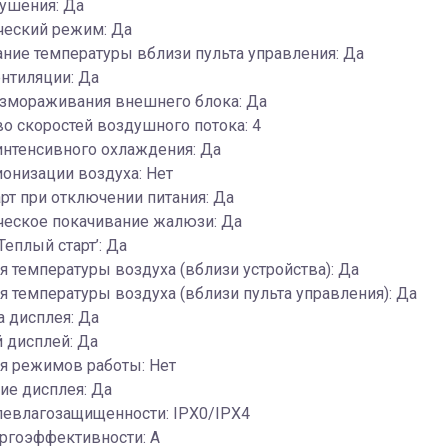
ушения: Да
ческий режим: Да
ние температуры вблизи пульта управления: Да
нтиляции: Да
змораживания внешнего блока: Да
о скоростей воздушного потока: 4
интенсивного охлаждения: Да
онизации воздуха: Нет
рт при отключении питания: Да
ческое покачивание жалюзи: Да
Теплый старт’: Да
 температуры воздуха (вблизи устройства): Да
 температуры воздуха (вблизи пульта управления): Да
 дисплея: Да
 дисплей: Да
я режимов работы: Нет
ие дисплея: Да
левлагозащищенности: IPX0/IPX4
ргоэффективности: A