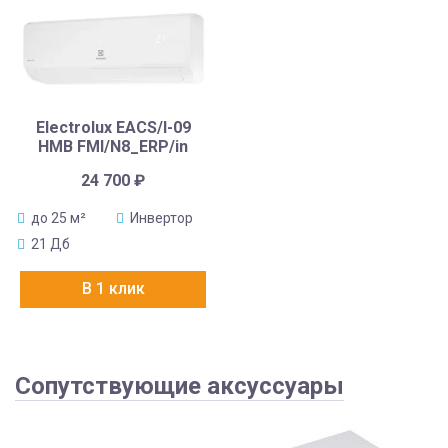
Electrolux EACS/I-09
HMB FMI/N8_ERP/in
24 700
₽
до 25 м²
Инвертор
21 Дб
В 1 клик
Сопутствующие аксуссуары