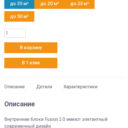
до 35 м²
до 20 м²
до 25 м²
до 50 м²
Количество
товара
Electrolux
В корзину
EACS/I-
12
В 1 клик
HMB
FMI/N8_ERP/in
Описание
Детали
Характеристики
Описание
Внутренние блоки Fusion 2.0 имеют элегантный
современный дизайн.