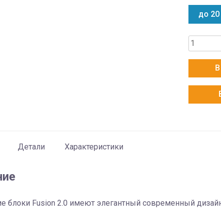
до 20
Количес
товара
Electrolu
В
EACS/I-
07
HMB
FMI/N8_
Детали
Характеристики
ние
е блоки Fusion 2.0 имеют элегантный современный дизайн