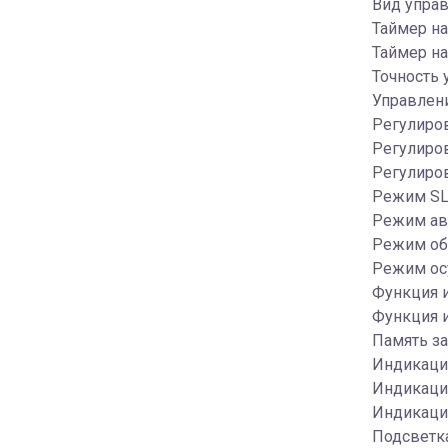
Вид упра
Таймер на
Таймер на
Точность 
Управлени
Регулиро
Регулиров
Регулиров
Режим SL
Режим ав
Режим об
Режим ос
Функция 
Функция и
Память з
Индикация
Индикация
Индикаци
Подсветка