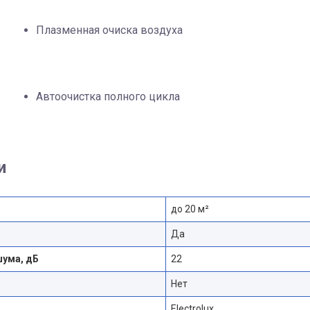
Плазменная очиска воздуха
Автоочистка полного цикла
и
до 20 м²
Да
шума, дБ
22
Нет
Electrolux