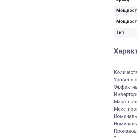
Мощность
Мощность
Тип
Харак
Количеств
Уровень ш
Эффектив
Инверторн
Макс. про
Макс. про
Номинальн
Номинальн
Производи