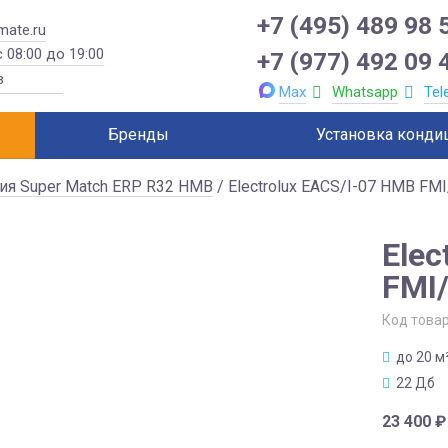
+7 (495) 489 98 
mate.ru
 08:00 до 19:00
+7 (977) 492 09 
Max
Whatsapp
Tel
Бренды
Установка конди
ия Super Match ERP R32 HMB
/ Electrolux EACS/I-07 HMB FM
Elec
FMI
Код това
до 20 м
22 Дб
23 400
₽