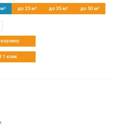
 м²
до 25 м²
до 35 м²
до 50 м²
тво
x
 корзину
В 1 клик
ERP/in
.