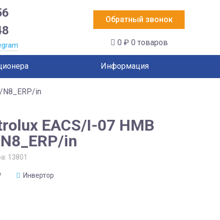
56
Обратный звонок
48
0 ₽
0 товаров
egram
ционера
Информация
I/N8_ERP/in
trolux EACS/I-07 HMB
/N8_ERP/in
ра:
13801
²
Инвертор