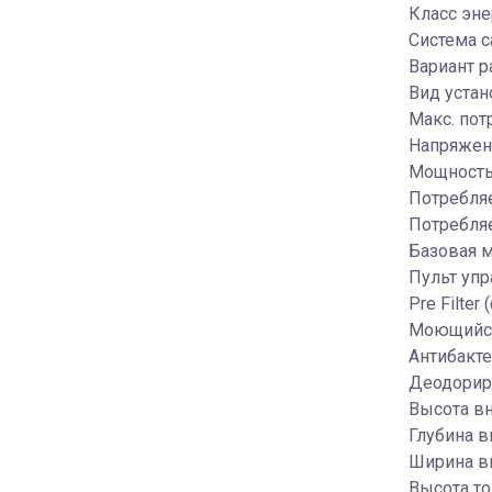
Класс эн
Система с
Вариант р
Вид устан
Макс. пот
Напряжени
Мощность 
Потребляе
Потребля
Базовая м
Пульт упр
Pre Filte
Моющийся
Антибакте
Деодорир
Высота вн
Глубина вн
Ширина вн
Высота то