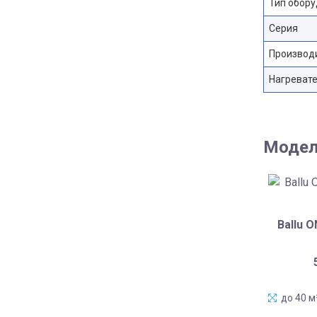
Тип обор
Серия
Производ
Нагреват
Модел
Ballu 
до 40 м