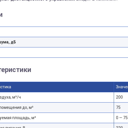
и
шума, дБ
теристики
истика
Значе
здуха, м³/ч
200
помещения до, м²
75
уемая площадь, м²
0 — 75