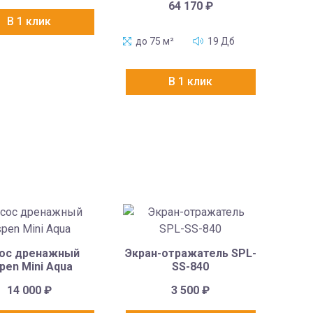
64 170
₽
В 1 клик
до 75 м²
19 Дб
В 1 клик
ос дренажный
Экран-отражатель SPL-
pen Mini Aqua
SS-840
14 000
₽
3 500
₽