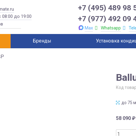
+7 (495) 489 98 
mate.ru
 08:00 до 19:00
+7 (977) 492 09 
Max
Whatsapp
Tel
Бренды
Установка конди
SP
Bal
Код това
до 75 м
58 090
₽
Количес