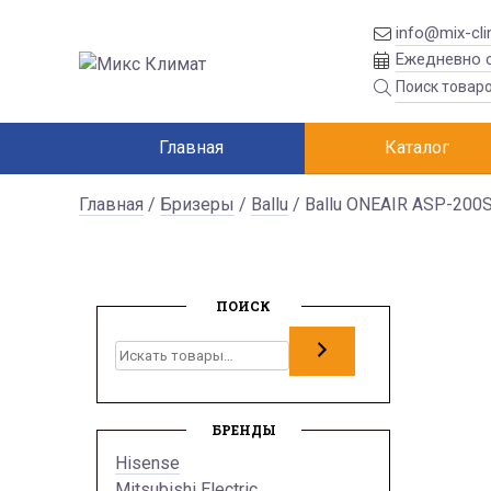
info@mix-cli
Ежедневно с
Главная
Каталог
Главная
/
Бризеры
/
Ballu
/ Ballu ONEAIR ASP-200
ПОИСК
Поиск
БРЕНДЫ
Hisense
Mitsubishi Electric