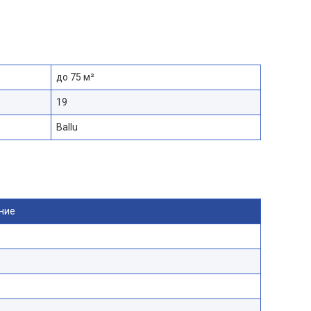
до 75 м²
19
Ballu
ние