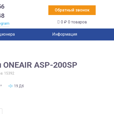
56
Обратный звонок
48
0 ₽
0 товаров
egram
ционера
Информация
lu ONEAIR ASP-200SP
ра:
15392
²
19 Дб
тво