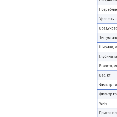
Напряжени
Потребляе
Уровень 
Воздухов
Тип устан
Ширина, 
Глубина, 
Высота, м
Вес, кг
Фильтр то
Фильтр гр
Wi-Fi
Приток во