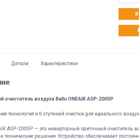
товара
Ballu
В
ONEAIR
ASP-
200SP
Детали
Характеристики
ние
й очиститель воздуха Ballu ONEAIR ASP-200SP
ая технология и 6 ступеней очистки для идеального возду
AIR ASP-200SP — это инверторный приточный очиститель в
 технические решения. Устройство обеспечивает постоян