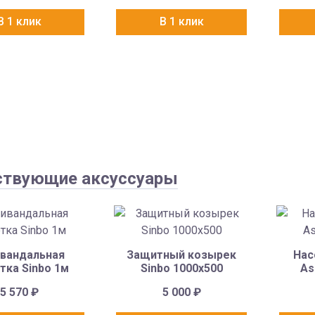
В 1 клик
В 1 клик
ствующие аксуссуары
вандальная
Защитный козырек
Нас
тка Sinbo 1м
Sinbo 1000х500
As
5 570
₽
5 000
₽