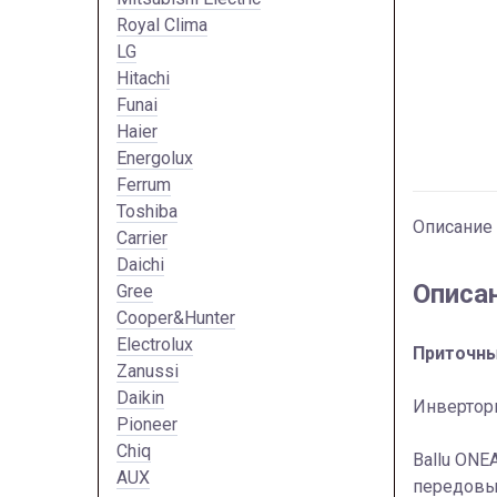
Royal Clima
LG
Hitachi
Funai
Haier
Energolux
Ferrum
Toshiba
Описание
Carrier
Daichi
Описа
Gree
Cooper&Hunter
Electrolux
Приточны
Zanussi
Daikin
Инверторн
Pioneer
Chiq
Ballu ONE
AUX
передовые