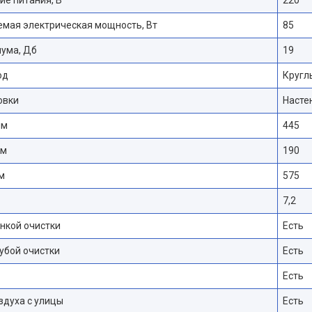
е питания, В
220
мая электрическая мощность, Вт
85
шума, Дб
19
од
Кругл
овки
Насте
мм
445
мм
190
м
575
7,2
нкой очистки
Есть
убой очистки
Есть
Есть
здуха с улицы
Есть