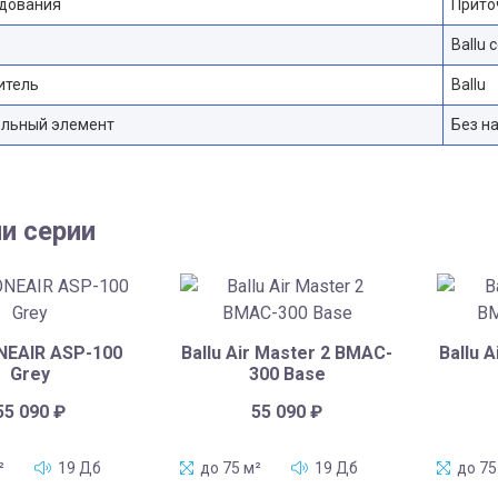
удования
Прито
Ballu 
итель
Ballu
ельный элемент
Без н
и серии
ONEAIR ASP-100
Ballu Air Master 2 BMAC-
Ballu 
Grey
300 Base
55 090
₽
55 090
₽
²
19 Дб
до 75 м²
19 Дб
до 75