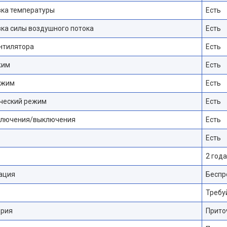
вка температуры
Есть
ка силы воздушного потока
Есть
нтилятора
Есть
жим
Есть
ежим
Есть
ческий режим
Есть
ключения/выключения
Есть
Есть
2 года
ация
Беспр
Требу
ория
Прито