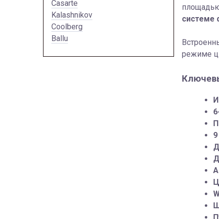
Casarte
площадью 
Kalashnikov
системе 
Coolberg
Ballu
Встроенны
режиме ц
Ключевы
И
6
П
9
Д
Д
А
Ц
W
Ш
П