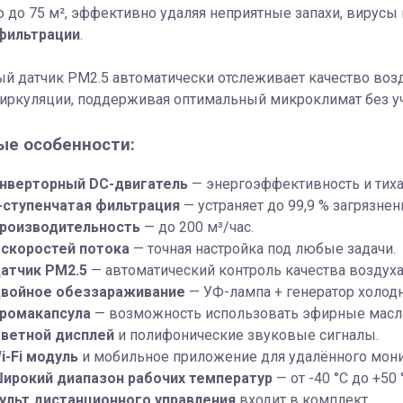
до 75 м², эффективно удаляя неприятные запахи, вирусы 
фильтрации
.
й датчик PM2.5 автоматически отслеживает качество возд
иркуляции, поддерживая оптимальный микроклимат без уч
е особенности:
нверторный DC-двигатель
— энергоэффективность и тиха
-ступенчатая фильтрация
— устраняет до 99,9 % загрязне
роизводительность
— до 200 м³/час.
 скоростей потока
— точная настройка под любые задачи.
атчик PM2.5
— автоматический контроль качества воздуха
войное обеззараживание
— УФ-лампа + генератор холод
ромакапсула
— возможность использовать эфирные масла
ветной дисплей
и полифонические звуковые сигналы.
i-Fi модуль
и мобильное приложение для удалённого мони
ирокий диапазон рабочих температур
— от -40 °С до +50 
ульт дистанционного управления
входит в комплект.