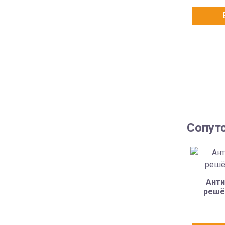
Сопут
Анти
решё