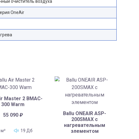
чный очиститель воздуха
серия OneAir
агрева
Air Master 2 BMAC-
300 Warm
Ballu ONEAIR ASP-
55 090
₽
200SMAX с
нагревательным
элементом
 м²
19 Дб