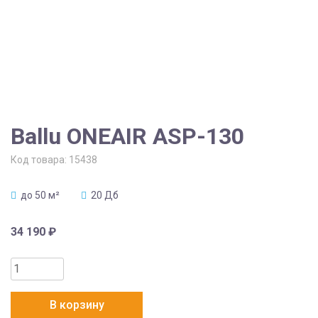
Ballu ONEAIR ASP-130
Код товара:
15438
до 50 м²
20 Дб
34 190
₽
Количество
товара
Ballu
В корзину
ONEAIR