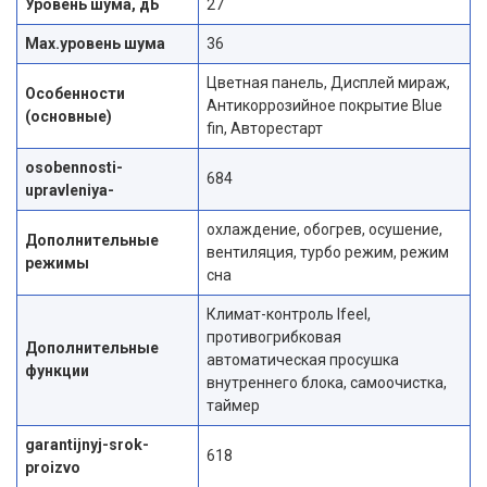
Уровень шума, дБ
27
Max.уровень шума
36
Цветная панель, Дисплей мираж,
Особенности
Антикоррозийное покрытие Blue
(основные)
fin, Авторестарт
osobennosti-
684
upravleniya-
охлаждение, обогрев, осушение,
Дополнительные
вентиляция, турбо режим, режим
режимы
сна
Климат-контроль Ifeel,
противогрибковая
Дополнительные
автоматическая просушка
функции
внутреннего блока, самоочистка,
таймер
garantijnyj-srok-
618
proizvo