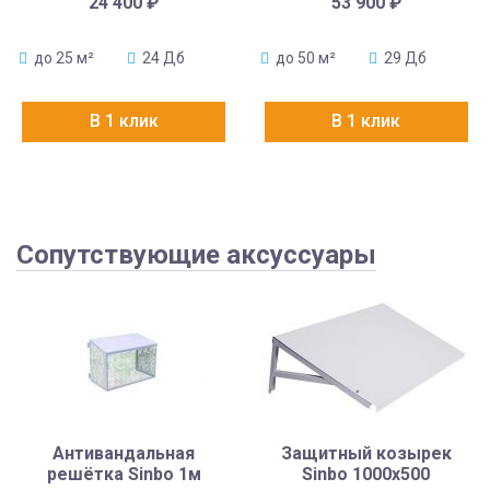
24 400
₽
53 900
₽
до 25 м²
24 Дб
до 50 м²
29 Дб
В 1 клик
В 1 клик
Сопутствующие аксуссуары
Антивандальная
Защитный козырек
решётка Sinbo 1м
Sinbo 1000х500