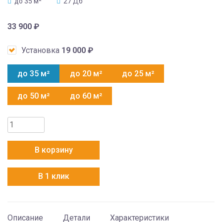
до 35 м²
27 Дб
33 900
₽
Установка
19 000
₽
до 35 м²
до 20 м²
до 25 м²
до 50 м²
до 60 м²
Количество
товара
AUX
В корзину
ASW-
H12B4/FJ-
В 1 клик
SR1
+
AS-
H12B4/FJ-
Описание
Детали
Характеристики