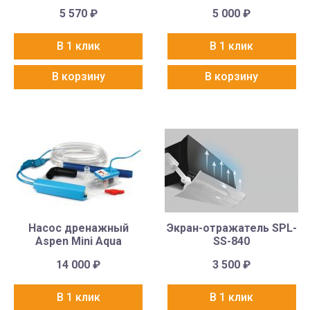
5 570
₽
5 000
₽
В 1 клик
В 1 клик
В корзину
В корзину
Насос дренажный
Экран-отражатель SPL-
Aspen Mini Aqua
SS-840
14 000
₽
3 500
₽
В 1 клик
В 1 клик