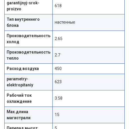
garantijnyj-srok-
618
proizvo
Тип внутреннего
настенные
блока
Производительность
2.65
холод
Производительность
2.7
тепло
Расход воздуха
450
parametry-
623
elektropitaniy
Рабочий ток
3.58
охлаждение
Max.длина
15
магистрали
Перепад высот
5