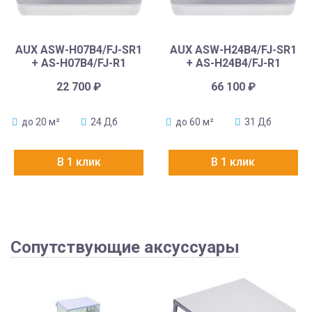
AUX ASW-H07B4/FJ-SR1
AUX ASW-H24B4/FJ-SR1
+ AS-H07B4/FJ-R1
+ AS-H24B4/FJ-R1
22 700
₽
66 100
₽
до 20 м²
24 Дб
до 60 м²
31 Дб
В 1 клик
В 1 клик
Сопутствующие аксуссуары