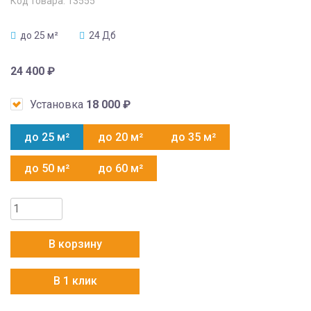
Код товара:
13555
до 25 м²
24 Дб
24 400
₽
Установка
18 000
₽
до 25 м²
до 20 м²
до 35 м²
до 50 м²
до 60 м²
Количество
товара
AUX
В корзину
ASW-
H09B4/FJ-
В 1 клик
SR1
+