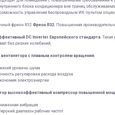
одходит для помещений с повышенными требованиями к у
нутреннего блока кондиционера вне границ обслуживаем
озможность управления беспроводным ИК-пультом опцио
Фреон R32.
Повышенная производительнос
фективный DC Inverter Европейского стандарта.
Тихая
ат без резких колебаний;
 вентилятора с плавным контролем вращения:
изкий уровень шума
очность регулировки расхода воздуха
кономия электроэнергии
тор высокоэффективный компрессор повышенной мощно
ниженная вибрация
ирокий диапазон рабочих частот