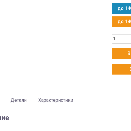
до 14
до 14
Количес
товара
AUX
В
ALMD-
H48/5DR
+
AL-
H48/5DR
Детали
Характеристики
ние