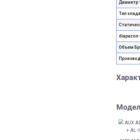
Диаметр т
Тип хлад
Статичес
diapazon
Объем Бр
Произво
Харак
Модел