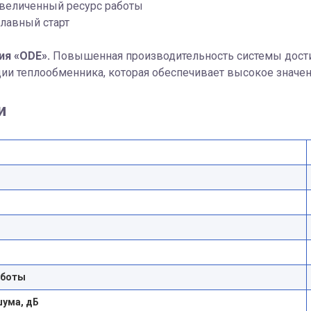
величенный ресурс работы
лавный старт
ия «ODE».
Повышенная производительность системы дости
ии теплообменника, которая обеспечивает высокое значе
и
аботы
шума, дБ