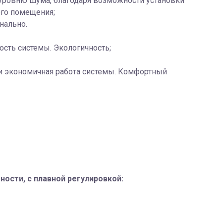
ровню шума, благодаря возможности установки
ого помещения;
нально.
ть системы. Экологичность;
 и экономичная работа системы. Комфортный
сти, с плавной регулировкой: