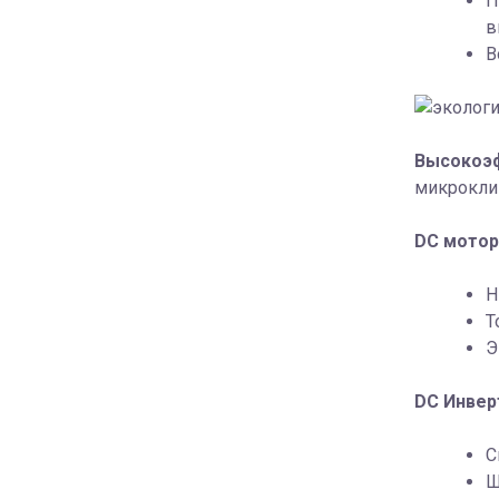
П
в
В
Высокоэф
микроклим
DC мотор
Н
Т
Э
DC Инвер
С
Ш