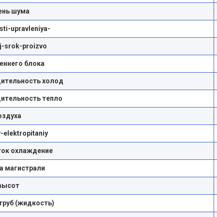
ень шума
ti-upravleniya-
yj-srok-proizvo
реннего блока
ительность холод
ительность тепло
оздуха
-elektropitaniy
ток охлаждение
а магистрали
высот
труб (жидкость)