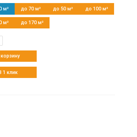
0 м²
до 70 м²
до 50 м²
до 100 м²
0 м²
до 170 м²
тво
 корзину
2
В 1 клик
2(U)