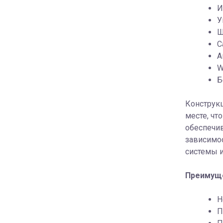
И
У
Ш
С
А
W
Б
Конструкц
месте, ч
обеспечи
зависимос
системы и
Преимущ
Н
П