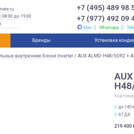
+7 (495) 489 98 
mate.ru
 08:00 до 19:00
+7 (977) 492 09 
Max
Whatsapp
Tel
Бренды
Установка конди
льные внутренние блоки Inverter
/ AUX ALMD-H48/5DR2 + A
AUX
H48
Код това
до 140 
47 Дб
219 400