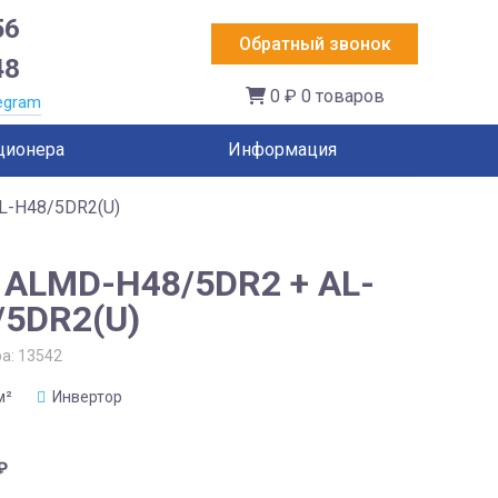
56
Обратный звонок
48
0 ₽
0 товаров
egram
ционера
Информация
L-H48/5DR2(U)
 ALMD-H48/5DR2 + AL-
/5DR2(U)
ра:
13542
м²
Инвертор
₽