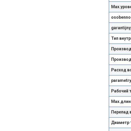
Max.уров
osobennos
garantijn
Тип внут
Производ
Производ
Расход в
parametry
Рабочий 
Max.длин
Перепад 
Диаметр 