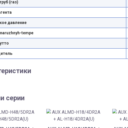
руб (газ)
агента
кое давление
-naruzhnyh-tempe
утто
дитель
теристики
и серии