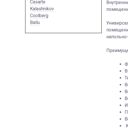
Casarte
Внутренн
Kalashnikov
помещени
Coolberg
Ballu
Универса
помещени
напольно-
Преимуще
Ф
В
Т
В
В
В
И
П
В
К