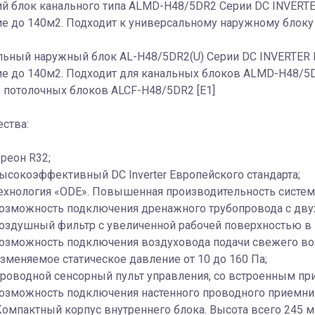
ий блок канального типа ALMD-H48/5DR2 Серии DC INVERT
е до 140м2. Подходит к универсальному наружному блоку
льный наружный блок AL-H48/5DR2(U) Серии DC INVERTER 
е до 140м2. Подходит для канальных блоков ALMD-H48/5D
 потолочных блоков ALCF-Н48/5DR2 [E1]
ства:
реон R32;
ысокоэффективный DC Inverter Европейского стандарта;
ехнология «ODE». Повышенная производительность систем
озможность подключения дренажного трубопровода с двух 
оздушный фильтр с увеличенной рабочей поверхностью в 
озможность подключения воздуховода подачи свежего во
зменяемое статическое давление от 10 до 160 Па;
роводной сенсорный пульт управления, со встроенным пр
озможность подключения настенного проводного приемника
омпактный корпус внутреннего блока. Высота всего 245 м