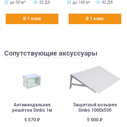
до 50 м²
32 Дб
до 140 м²
42 Дб
В 1 клик
В 1 клик
Сопутствующие аксуссуары
Антивандальная
Защитный козырек
решётка Sinbo 1м
Sinbo 1000х500
5 570
₽
5 000
₽