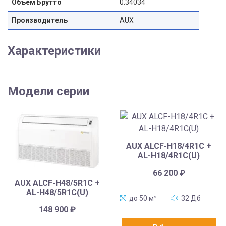
Объем Брутто
0.34034
Производитель
AUX
Характеристики
Модели серии
AUX ALCF-H18/4R1C +
AL-H18/4R1C(U)
66 200
₽
AUX ALCF-H48/5R1C +
AL-H48/5R1C(U)
до 50 м²
32 Дб
148 900
₽