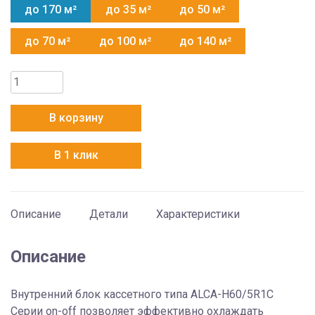
до 170 м²
до 35 м²
до 50 м²
до 70 м²
до 100 м²
до 140 м²
Количество
товара
AUX
В корзину
ALCA-
H60/5R1C
В 1 клик
+
AL-
H60/5R1C(U)
+
Описание
Детали
Характеристики
MB12C
Описание
Внутренний блок кассетного типа ALCA-H60/5R1С
Серии on-off позволяет эффективно охлаждать