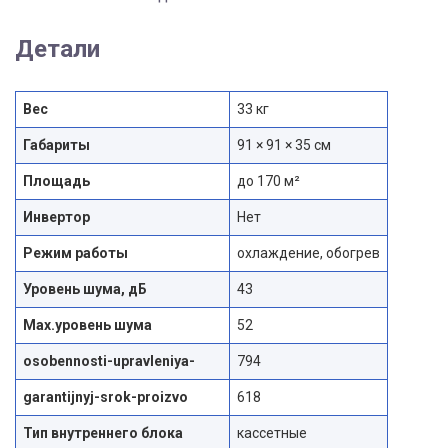
Детали
Вес
33 кг
Габариты
91 × 91 × 35 см
Площадь
до 170 м²
Инвертор
Нет
Режим работы
охлаждение, обогрев
Уровень шума, дБ
43
Max.уровень шума
52
osobennosti-upravleniya-
794
garantijnyj-srok-proizvo
618
Тип внутреннего блока
кассетные