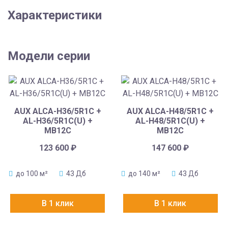
Характеристики
Модели серии
AUX ALCA-H36/5R1C +
AUX ALCA-H48/5R1C +
AL-H36/5R1C(U) +
AL-H48/5R1C(U) +
MB12C
MB12C
123 600
₽
147 600
₽
до 100 м²
43 Дб
до 140 м²
43 Дб
В 1 клик
В 1 клик