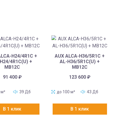
ALCA-H24/4R1C +
AUX ALCA-H36/5R1C +
H24/4R1C(U) +
AL-H36/5R1C(U) +
MB12C
MB12C
91 400
₽
123 600
₽
 м²
39 Дб
до 100 м²
43 Дб
В 1 клик
В 1 клик