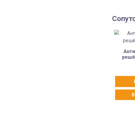
Сопут
Анти
решё
В