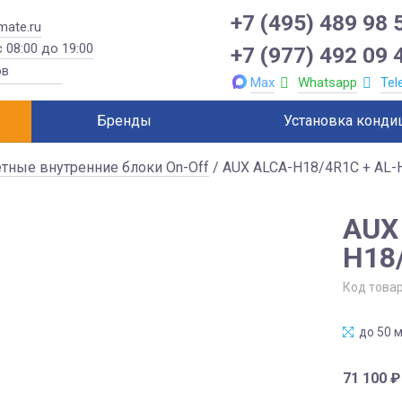
+7 (495) 489 98 
mate.ru
 08:00 до 19:00
+7 (977) 492 09 
Max
Whatsapp
Tel
Бренды
Установка конди
тные внутренние блоки On-Off
/ AUX ALCA-H18/4R1C + AL-
AUX
H18
Код това
до 50 м
71 100
₽