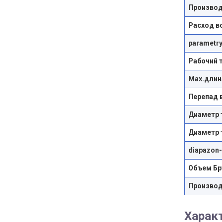
Производ
Расход в
parametry
Рабочий 
Max.длин
Перепад 
Диаметр 
Диаметр т
diapazon
Объем Бр
Произво
Харак