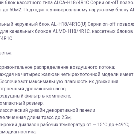
й блок кассетного типа ALCA-H18/4R1С Серии on-off поз
 до 50м2. Подходит к универсальному наружному блоку A
льный наружный блок AL-H18/4R1С(U) Серии on-off позво
 для канальных блоков ALMD-H18/4R1С, кассетных блоков
/4R1С
ства:
оризонтальное распределение воздушного потока;
аждая из четырех жалюзи четырехпоточной модели имеет 
беспечивает максимальную плавность их движения
строенный дренажный насос;
оздушный фильтр в комплекте;
омпактный размер;
лассический дизайн декоративной панели
величенная длина трасс до 25м;
ирокий диапазон рабочих температур от — 15°С до +49°С;
амодиагностика;