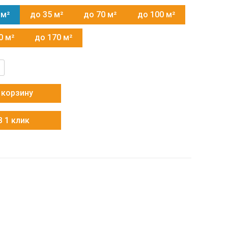
 м²
до 35 м²
до 70 м²
до 100 м²
0 м²
до 170 м²
тво
 корзину
C
В 1 клик
C(U)