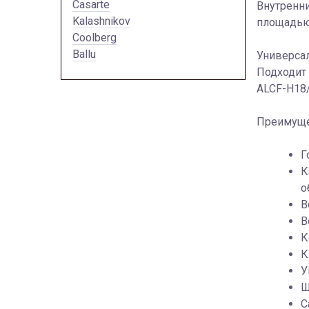
Casarte
Внутренни
Kalashnikov
площадью
Coolberg
Ballu
Универса
Подходит
ALCF-H18
Преимуще
Г
К
о
В
В
К
К
У
Ш
С