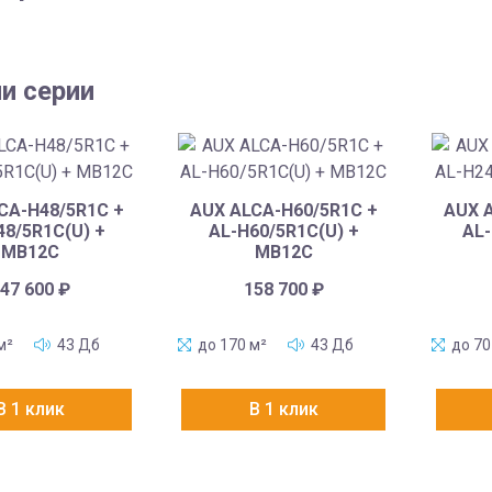
и серии
CA-H48/5R1C +
AUX ALCA-H60/5R1C +
AUX 
48/5R1C(U) +
AL-H60/5R1C(U) +
AL-
MB12C
MB12C
47 600
₽
158 700
₽
м²
43 Дб
до 170 м²
43 Дб
до 70
В 1 клик
В 1 клик