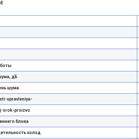
и
аботы
шума, дБ
ень шума
ti-upravleniya-
yj-srok-proizvo
реннего блока
ительность холод