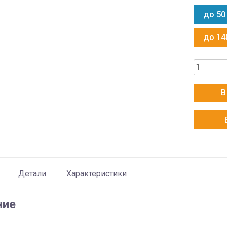
до 50
до 14
Количес
товара
AUX
В
ALCA-
H18/4R1
+
AL-
H18/4R1
+
Детали
Характеристики
MB13C
ние