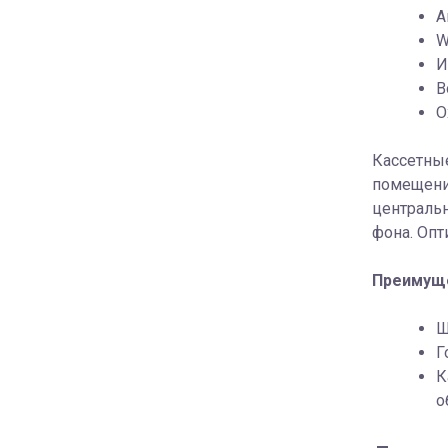
А
W
И
В
О
Кассетные
помещения
центральн
фона. Оп
Преимущ
Ш
Г
К
о