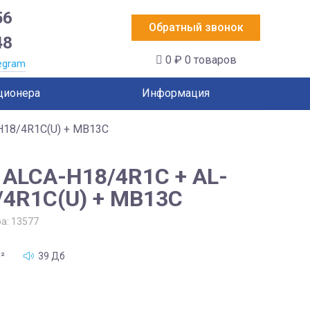
56
Обратный звонок
48
0 ₽
0 товаров
egram
ционера
Информация
H18/4R1C(U) + MB13C
 ALCA-H18/4R1C + AL-
/4R1C(U) + MB13C
ра:
13577
²
39 Дб