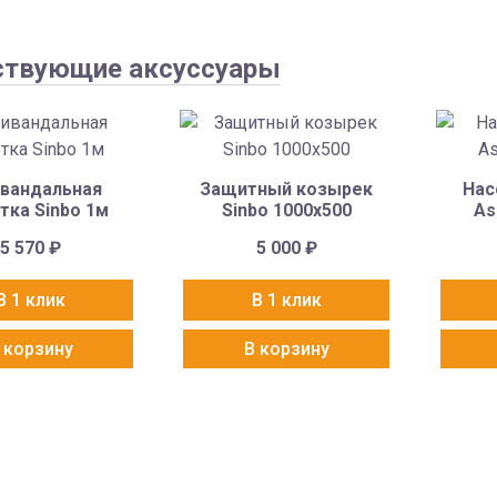
ствующие аксуссуары
вандальная
Защитный козырек
Нас
тка Sinbo 1м
Sinbo 1000х500
As
5 570
₽
5 000
₽
В 1 клик
В 1 клик
 корзину
В корзину