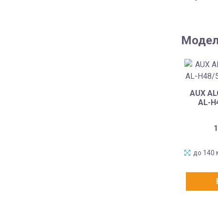
Модел
AUX AL
AL-H
1
до 140 