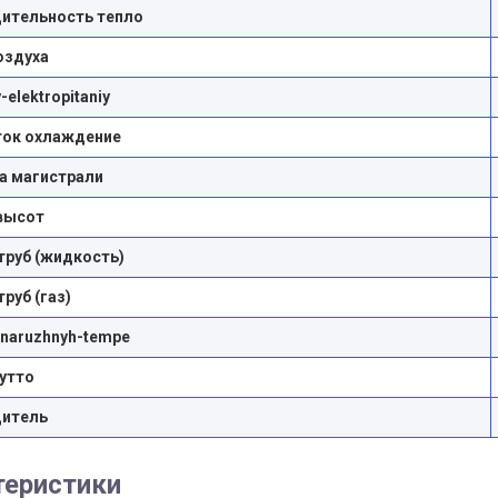
ительность тепло
оздуха
-elektropitaniy
ток охлаждение
а магистрали
высот
труб (жидкость)
руб (газ)
-naruzhnyh-tempe
утто
дитель
теристики