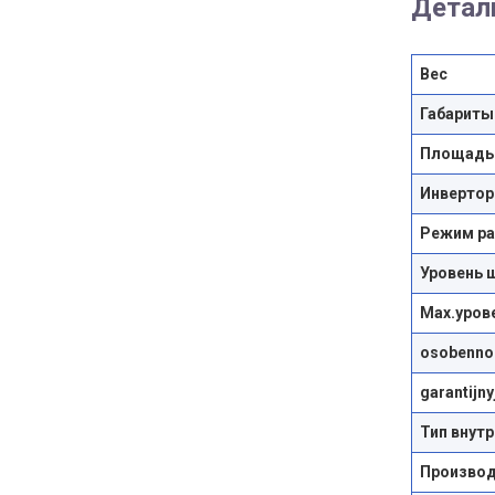
Детал
Вес
Габариты
Площадь
Инвертор
Режим р
Уровень 
Max.уров
osobennos
garantijn
Тип внут
Производ