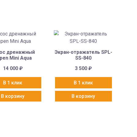
ос дренажный
Экран-отражатель SPL-
pen Mini Aqua
SS-840
14 000
₽
3 500
₽
В 1 клик
В 1 клик
В корзину
В корзину