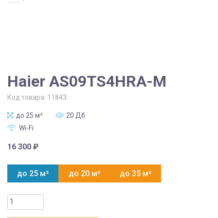
Haier AS09TS4HRA-M
Код товара:
11843
до 25 м²
20 Дб
Wi-Fi
16 300
₽
до 25 м²
до 20 м²
до 35 м²
Количество
товара