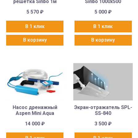
решётка Sinbo 1м
Sinbo 1000х500
5 570
₽
5 000
₽
В 1 клик
В 1 клик
В корзину
В корзину
Насос дренажный
Экран-отражатель SPL-
Aspen Mini Aqua
SS-840
14 000
₽
3 500
₽