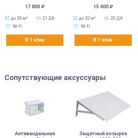
17 800
₽
15 400
₽
до 35 м²
21 Дб
до 20 м²
20 Дб
Wi-Fi
Wi-Fi
В 1 клик
В 1 клик
Сопутствующие аксуссуары
Антивандальная
Защитный козырек