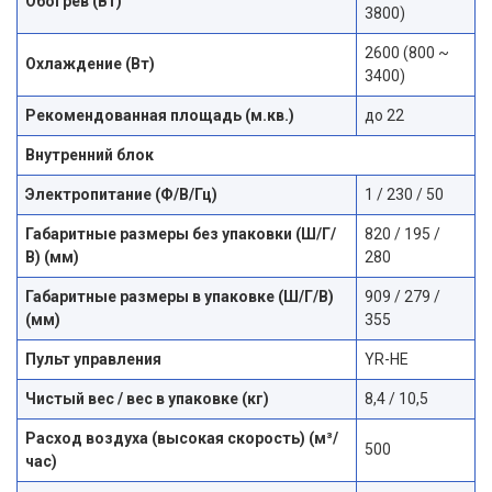
Обогрев (Вт)
3800)
2600 (800 ~
Охлаждение (Вт)
3400)
Рекомендованная площадь (м.кв.)
до 22
Внутренний блок
Электропитание (Ф/В/Гц)
1 / 230 / 50
Габаритные размеры без упаковки (Ш/Г/
820 / 195 /
В) (мм)
280
Габаритные размеры в упаковке (Ш/Г/В)
909 / 279 /
(мм)
355
Пульт управления
YR-HE
Чистый вес / вес в упаковке (кг)
8,4 / 10,5
Расход воздуха (высокая скорость) (м³/
500
час)