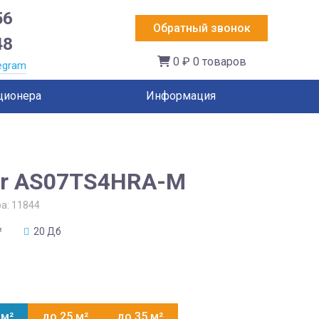
56
Обратный звонок
48
0 ₽
0 товаров
egram
ционера
Информация
er AS07TS4HRA-M
ра:
11844
²
20 Дб
 м²
до 25 м²
до 35 м²