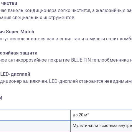
 чистки
ая панель кондиционера легко чистится, а жалюзийные за
вания специальных инструментов.
ия Super Match
гут использоваться как в сплит так и в мульти сплит комб
озийная защита
ое антикоррозийное покрытие BLUE FIN теплообменника на
LED-дисплей
ндиционер выключен, LED-дисплей становится невидимым,
и
до 20 м²
Мульти-сплит-система внутре