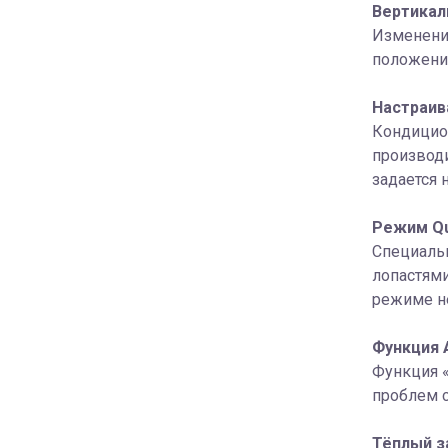
Вертикал
Изменени
положений
Настраив
Кондицио
производи
задается 
Режим Qu
Специальн
лопастями
режиме не
Функция 
Функция 
проблем с
Тёплый з