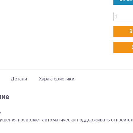
Количес
товара
Haier
В
AS07TS4
M
Детали
Характеристики
ние
е
шения позволяет автоматически поддерживать относитель