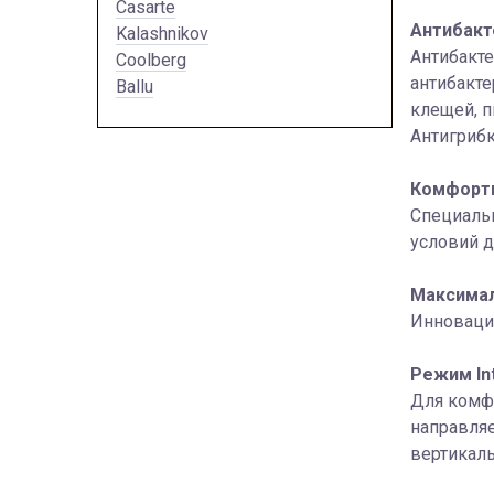
Casarte
Антибакт
Kalashnikov
Антибакте
Coolberg
антибакт
Ballu
клещей, п
Антигриб
Комфорт
Специальн
условий д
Максимал
Инновацио
Режим Int
Для комф
направляе
вертикаль