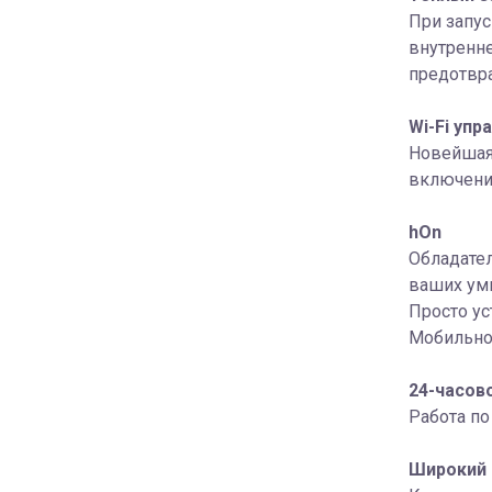
При запус
внутренне
предотвра
Wi-Fi упр
Новейшая 
включени
hOn
Обладател
ваших умн
Просто у
Мобильное
24-часов
Работа п
Широкий 