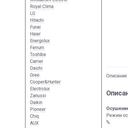
Royal Clima
LG
Hitachi
Funai
Haier
Energolux
Ferrum
Toshiba
Carrier
Daichi
Gree
Описание
Cooper&Hunter
Electrolux
Описа
Zanussi
Daikin
Осушени
Pioneer
Режим осу
Chiq
%.
AUX