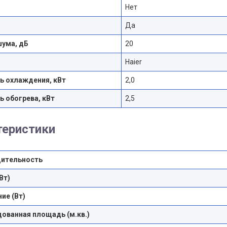
Нет
Да
шума, дБ
20
Haier
 охлаждения, кВт
2,0
 обогрева, кВт
2,5
теристики
ительность
Вт)
ие (Вт)
ованная площадь (м.кв.)