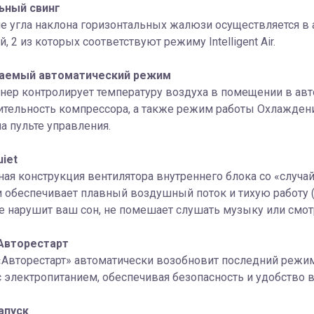
ьный свинг
е угла наклона горизонтальных жалюзи осуществляется в
, 2 из которых соответствуют режиму Intelligent Air.
аемый автоматический режим
нер контролирует температуру воздуха в помещении в ав
тельность компрессора, а также режим работы Охлаждени
на пульте управления.
iet
ая конструкция вентилятора внутреннего блока со «случ
 обеспечивает плавный воздушный поток и тихую работу (р
 нарушит ваш сон, не помешает слушать музыку или смот
Авторестарт
«Авторестарт» автоматически возобновит последний режи
 электропитанием, обеспечивая безопасность и удобство в
апуск