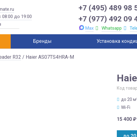
+7 (495) 489 98 
mate.ru
 08:00 до 19:00
+7 (977) 492 09 
Max
Whatsapp
Tel
Бренды
Установка конди
eader R32
/ Haier AS07TS4HRA-M
Hai
Код това
до 20 м
Wi-Fi
15 400
₽
до 20