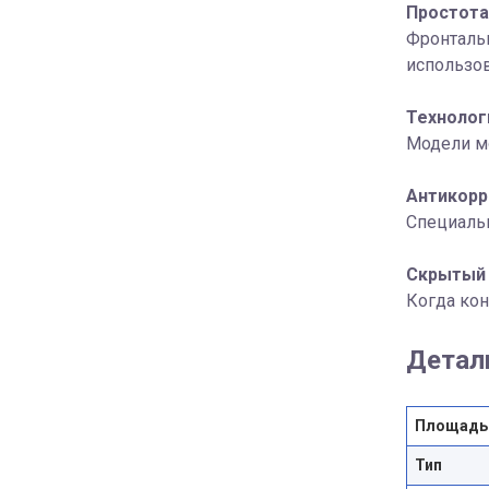
Простота
Фронтальн
использо
Технолог
Модели мо
Антикорр
Специальн
Скрытый 
Когда ко
Детал
Площадь
Тип