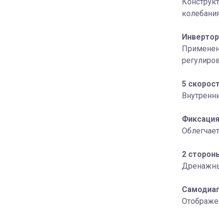
Конструк
колебания
Инвертор
Применени
регулиров
5 скорос
Внутренни
Фиксация
Облегчает
2 сторон
Дренажные
Самодиаг
Отображен