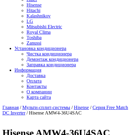
Hisense
Hitachi
Kalashnikov
LG
Mitsubishi Electric
Royal Clima
Toshiba
Zanussi
Установка кондиционера
Чистка кондиционера
Демонтаж кондиционера
Заправка кондиционера
Информация
Доставка
Оплата
Контакты
О компании
Карта сайта
Главная
/
Мульти-сплит-системы
/
Hisense
/
Серия Free Match
DC Inverter
/ Hisense AMW4-36U4SAC
Hisense AMW4-36U4SAC