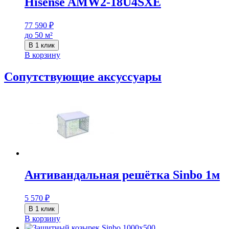
Hisense AMW2-18U4SXE
77 590
₽
до 50 м²
В 1 клик
В корзину
Сопутствующие аксуссуары
Антивандальная решётка Sinbo 1м
5 570
₽
В 1 клик
В корзину