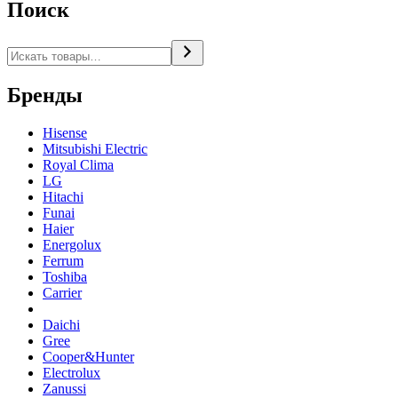
Поиск
Поиск
Бренды
Hisense
Mitsubishi Electric
Royal Clima
LG
Hitachi
Funai
Haier
Energolux
Ferrum
Toshiba
Carrier
Daichi
Gree
Cooper&Hunter
Electrolux
Zanussi