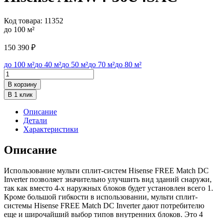
Код товара:
11352
до 100 м²
150 390
₽
до 100 м²
до 40 м²
до 50 м²
до 70 м²
до 80 м²
Количество
товара
В корзину
Hisense
В 1 клик
AMW4-
36U4SAC
Описание
Детали
Характеристики
Описание
Использование мульти сплит-систем Hisense FREE Match DC
Inverter позволяет значительно улучшить вид зданий снаружи,
так как вместо 4-х наружных блоков будет установлен всего 1.
Кроме большой гибкости в использовании, мульти сплит-
системы Hisense FREE Match DC Inverter дают потребителю
еще и широчайший выбор типов внутренних блоков. Это 4