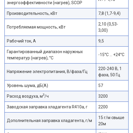
энергоэффективности (нагрев), SCOP
Производительность, кВт
7,8 (1,7-9,4)
2,10 (0,53-
Потребляемая мощность, кВт
3,00)
Рабочий ток, А
9,5
Гарантированный диапазон наружных
-15°C … +24°C
температур (нагрев), °С
220-240 В, 1
Напряжение электропитания, В/фаза/Гц
фаза, 50 Гц
Уровень шума, дБ(A)
57
3
Расход воздуха, м
/ч
3200
Заводская заправка хладагента R410a, г
2200
15 г/м свыше
Дополнительная заправка хладагента, г/м
20м