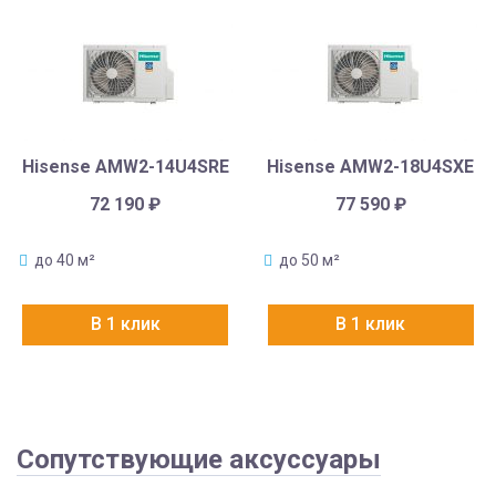
Hisense AMW2-14U4SRE
Hisense AMW2-18U4SXE
72 190
₽
77 590
₽
до 40 м²
до 50 м²
В 1 клик
В 1 клик
Сопутствующие аксуссуары