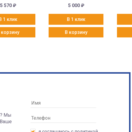
5 570
₽
5 000
₽
В 1 клик
В 1 клик
 корзину
В корзину
а? Мы
 Ваше
я соглашаюсь с
политикой