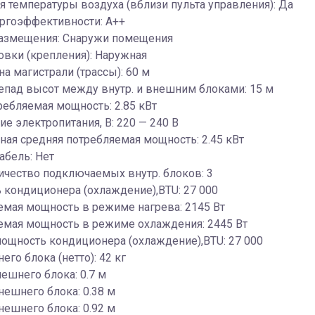
 температуры воздуха (вблизи пульта управления): Да
ергоэффективности: A++
размещения: Снаружи помещения
овки (крепления): Наружная
на магистрали (трассы): 60 м
епад высот между внутр. и внешним блоками: 15 м
ребляемая мощность: 2.85 кВт
е электропитания, В: 220 — 240 В
ая средняя потребляемая мощность: 2.45 кВт
абель: Нет
ичество подключаемых внутр. блоков: 3
кондиционера (охлаждение),BTU: 27 000
мая мощность в режиме нагрева: 2145 Вт
емая мощность в режиме охлаждения: 2445 Вт
ощность кондиционера (охлаждение),BTU: 27 000
его блока (нетто): 42 кг
ешнего блока: 0.7 м
нешнего блока: 0.38 м
ешнего блока: 0.92 м