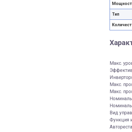
Мощность
Тип
Количест
Харак
Макс. уро
Эффектив
Инверторн
Макс. про
Макс. про
Номинальн
Номинальн
Вид упра
Функция 
Автореста