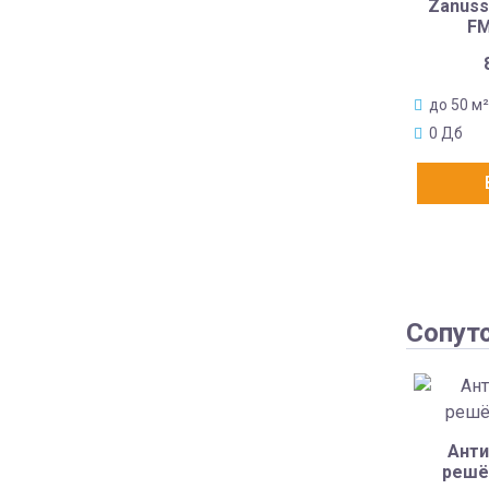
Zanuss
FM
до 50 м²
0 Дб
Сопут
Анти
решё