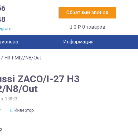
56
Обратный звонок
48
0 ₽
0 товаров
egram
ционера
Информация
27 H3 FMI2/N8/Out
ssi ZACO/I-27 H3
2/N8/Out
ра:
13833
²
Инвертор
₽