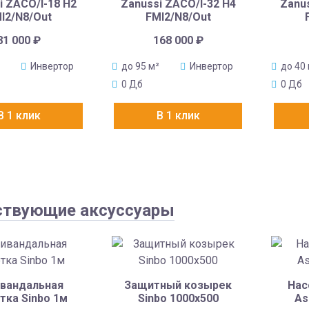
i ZACO/I-18 H2
Zanussi ZACO/I-32 H4
Zanus
I2/N8/Out
FMI2/N8/Out
81 000
₽
168 000
₽
Инвертор
до 95 м²
Инвертор
до 40
0 Дб
0 Дб
В 1 клик
В 1 клик
ствующие аксуссуары
вандальная
Защитный козырек
Нас
тка Sinbo 1м
Sinbo 1000х500
As