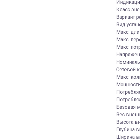
Индикация
Класс эн
Вариант 
Вид устан
Макс. дли
Макс. пер
Макс. пот
Напряжени
Номинальн
Сетевой к
Макс. кол
Мощность 
Потребляе
Потребля
Базовая м
Вес внешн
Высота вн
Глубина в
Ширина вн