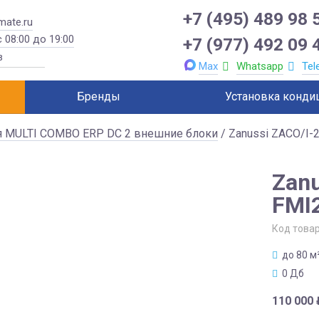
+7 (495) 489 98 
mate.ru
 08:00 до 19:00
+7 (977) 492 09 
Max
Whatsapp
Tel
Бренды
Установка конди
я MULTI COMBO ERP DC 2 внешние блоки
/ Zanussi ZACO/I-
Zanu
FMI
Код това
до 80 м
0 Дб
110 000