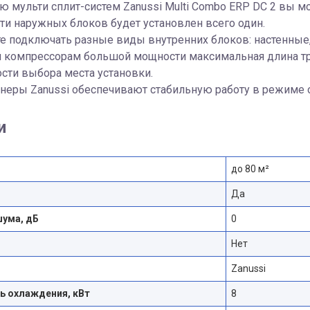
 мульти сплит-систем Zanussi Multi Combo ERP DC 2 вы мо
ти наружных блоков будет установлен всего один.
 подключать разные виды внутренних блоков: настенные,
 компрессорам большой мощности максимальная длина тра
сти выбора места установки.
еры Zanussi обеспечивают стабильную работу в режиме о
и
до 80 м²
Да
шума, дБ
0
Нет
Zanussi
 охлаждения, кВт
8