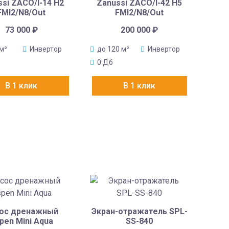
si ZACO/I-14 H2
Zanussi ZACO/I-42 H5
FMI2/N8/Out
FMI2/N8/Out
73 000
₽
200 000
₽
 м²
Инвертор
до 120 м²
Инвертор
0 Дб
В 1 клик
В 1 клик
ос дренажный
Экран-отражатель SPL-
pen Mini Aqua
SS-840