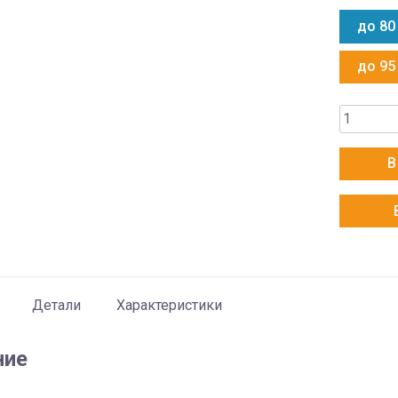
до 80
до 95
Количес
товара
Zanussi
В
ZACO/I-
27
H3
FMI2/N8
Детали
Характеристики
ние