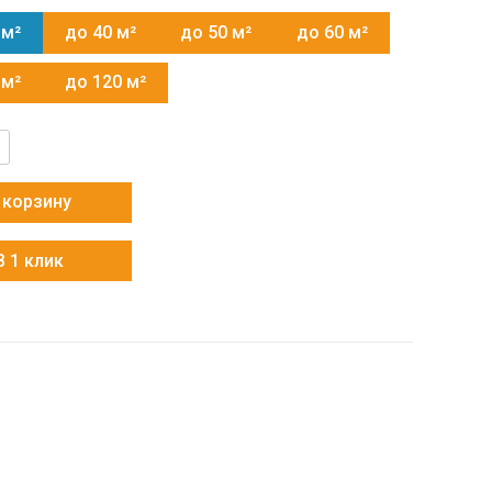
 м²
до 40 м²
до 50 м²
до 60 м²
 м²
до 120 м²
тво
 корзину
В 1 клик
/Out