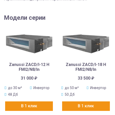
Модели серии
Zanussi ZACD/I-12 H
Zanussi ZACD/I-18 H
FMI2/N8/In
FMI2/N8/In
31 000
₽
33 500
₽
до 30 м²
Инвертор
до 50 м²
Инвертор
48 Дб
50 Дб
В 1 клик
В 1 клик