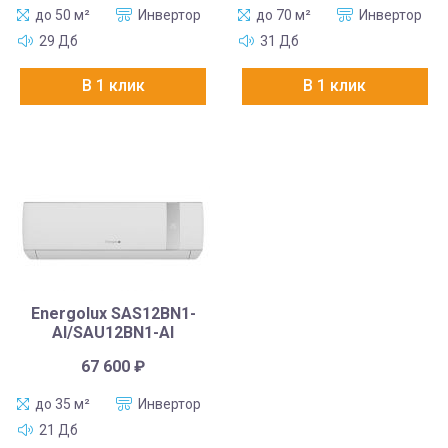
до 50 м²
Инвертор
до 70 м²
Инвертор
29 Дб
31 Дб
В 1 клик
В 1 клик
Energolux SAS12BN1-
AI/SAU12BN1-AI
67 600
₽
до 35 м²
Инвертор
21 Дб