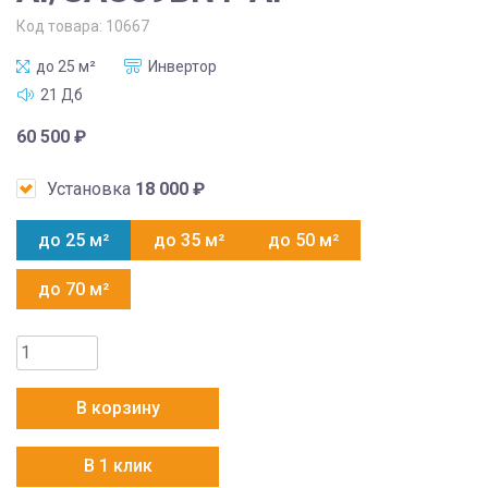
Код товара:
10667
до 25 м²
Инвертор
21 Дб
60 500
₽
Установка
18 000
₽
до 25 м²
до 35 м²
до 50 м²
до 70 м²
Количество
товара
Energolux
В корзину
SAS09BN1-
AI/SAU09BN1-
В 1 клик
AI