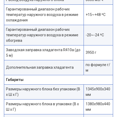
Гарантированный диапазон рабочих
температур наружного воздуха в режиме
+15~+48 ⁰С
охлаждения
Гарантированный диапазон рабочих
температур наружного воздуха в режиме
-20~-24 ⁰С
обогрева
Заводская заправка хладагента R410a (до
3950 г
5 м)
по формуле г/
Дополнительная заправка хладагента
м
Габариты
Размеры наружного блока без упаковки (В
1345х900х340
х Ш х Г)
мм
Размеры наружного блока в упаковке (В х
1380х980х440
Ш х Г)
мм