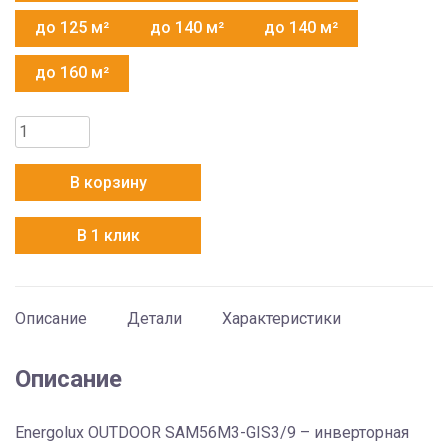
до 125 м²
до 140 м²
до 140 м²
до 160 м²
Количество
товара
Energolux
В корзину
Outdoor
SAM56M3-
В 1 клик
GIS3/9
Описание
Детали
Характеристики
Описание
Energolux OUTDOOR SAM56M3-GIS3/9 – инверторная