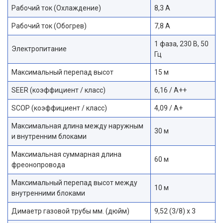
Рабочий ток (Охлаждение)
8,3 A
Рабочий ток (Обогрев)
7,8 А
1 фаза, 230 В, 50
Электропитание
Гц
Максимальный перепад высот
15 м
SEER (коэффициент / класс)
6,16 / A++
SCOP (коэффициент / класс)
4,09 / A+
Максимальная длина между наружным
30 м
и внутренним блоками
Максимальная суммарная длина
60 м
фреонопровода
Максимальный перепад высот между
10 м
внутренними блоками
Димаетр газовой трубы мм. (дюйм)
9,52 (3/8) х 3