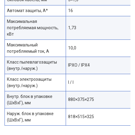
Автомат защиты, A*
16
Максимальная
потребляемая мощность,
1,73
кВт
Максимальный
10,0
потребляемый ток, А
Класс пылевлагозащиты
IPXO / IPX4
(внутр./наруж.)
Класс электрозащиты
I / I
(внутр./наруж.)
Внутр. блок в упаковке
880×375×275
(ШхВхГ), мм
Наруж. блок в упаковке
818×515×325
(ШхВхГ), мм