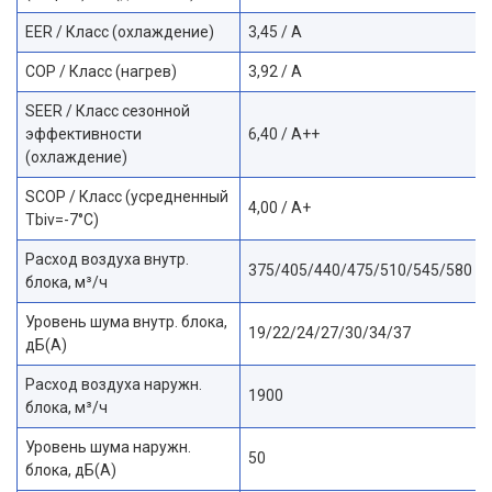
EER / Класс (охлаждение)
3,45 / A
COP / Класс (нагрев)
3,92 / A
SEER / Класс сезонной
эффективности
6,40 / A++
(охлаждение)
SCOP / Класс (усредненный
4,00 / A+
Tbiv=-7°C)
Расход воздуха внутр.
375/405/440/475/510/545/580
блока, м³/ч
Уровень шума внутр. блока,
19/22/24/27/30/34/37
дБ(А)
Расход воздуха наружн.
1900
блока, м³/ч
Уровень шума наружн.
50
блока, дБ(А)