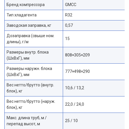
Бренд компрессора
GMCC
Тип хладагента
R32
Заводская заправка, кг
0,57
Дозаправка (свыше ном.
15
длины), г/м
Размеры внутр. блока
808×305×209
(ШхВхГ), мм
Размеры наружн. блока
777×498×290
(ШхВхГ), мм
Вес нетто/брутто (внутр.
10,6 / 13,2
блок), кг
Вес нетто/брутто (наруж.
22,0 / 24,0
блок), кг
Макс. длина труб, м /
25 / 10
перепад высот, м