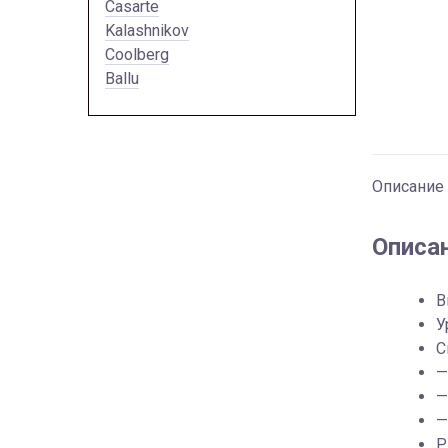
Casarte
Kalashnikov
Coolberg
Ballu
Описание
Описа
В
У
C
—
—
—
P