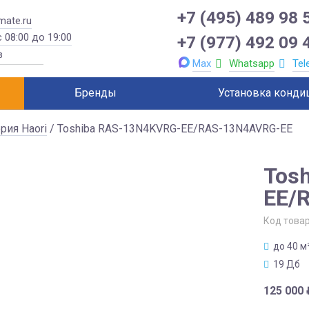
+7 (495) 489 98 
mate.ru
 08:00 до 19:00
+7 (977) 492 09 
Max
Whatsapp
Tel
Бренды
Установка конди
рия Haori
/ Toshiba RAS-13N4KVRG-EE/RAS-13N4AVRG-EE
Tos
EE/
Код това
до 40 м
19 Дб
125 000