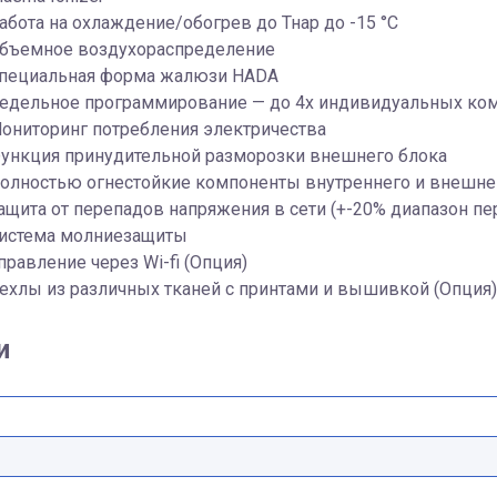
абота на охлаждение/обогрев до Тнар до -15 °С
бъемное воздухораспределение
пециальная форма жалюзи HADA
едельное программирование — до 4х индивидуальных комб
ониторинг потребления электричества
ункция принудительной разморозки внешнего блока
олностью огнестойкие компоненты внутреннего и внешне
ащита от перепадов напряжения в сети (+-20% диапазон п
истема молниезащиты
правление через Wi-fi (Опция)
ехлы из различных тканей с принтами и вышивкой (Опция)
и