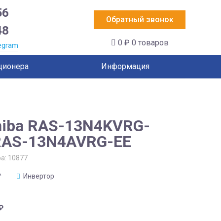
56
Обратный звонок
48
0 ₽
0 товаров
egram
ционера
Информация
hiba RAS-13N4KVRG-
RAS-13N4AVRG-EE
ра:
10877
²
Инвертор
₽