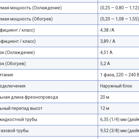
емая мощность (Охлаждение)
(0,25 — 0,80 — 1,12
емая мощность (Обогрев)
(0,20 — 1,08 — 1,55
фициент / класс)
4,38 /A
фициент / класс)
3,89 / А
ок (Охлаждение)
4,51 A
ок (Обогрев)
5,2 А
итание
1 фаза, 220 ~ 240 В
подключения
Наружный блок
ьная длина фреонопровода
20 м
ьный перепад высот
12 м
жидкостной трубы
6,35 (1/4) мм (дюй
газовой трубы
9,52 (3/8) мм (дюй