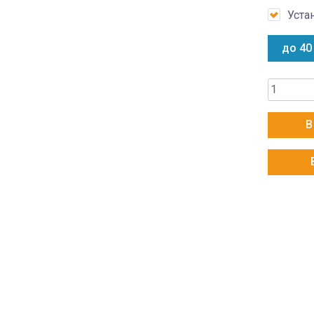
Уста
до 40
Количес
товара
Toshiba
В
RAS-
13N4KVR
EE/RAS-
13N4AVR
EE