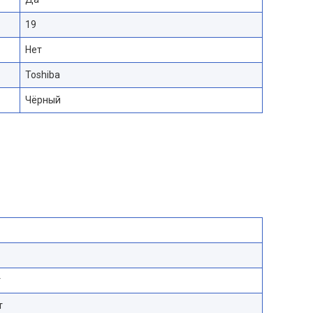
19
Нет
Toshiba
Чёрный
т
т