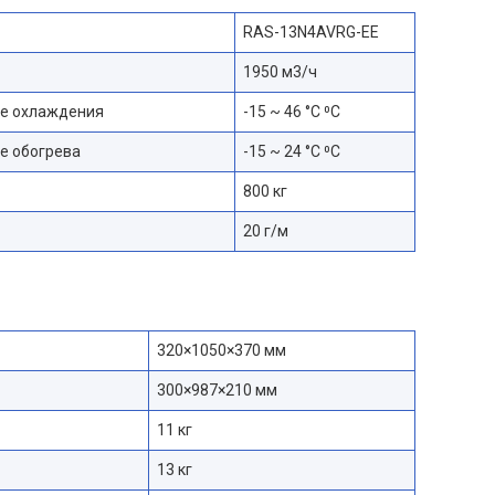
RAS-13N4AVRG-EE
1950 м3/ч
ме охлаждения
-15 ~ 46 °C ⁰С
е обогрева
-15 ~ 24 °C ⁰С
800 кг
20 г/м
320×1050×370 мм
300×987×210 мм
11 кг
13 кг