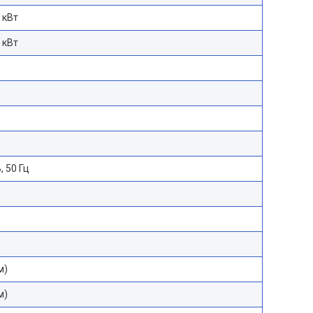
) кВт
) кВт
, 50 Гц
м)
м)