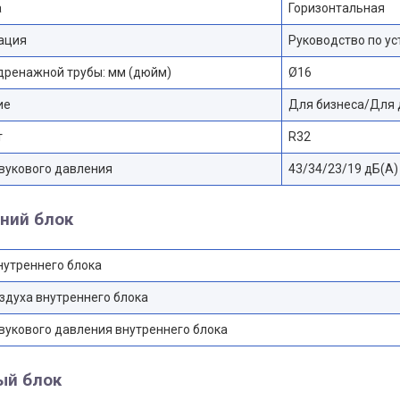
а
Горизонтальная
ация
Руководство по ус
дренажной трубы: мм (дюйм)
Ø16
ие
Для бизнеса/Для 
т
R32
вукового давления
43/34/23/19 дБ(А)
ний блок
нутреннего блока
здуха внутреннего блока
вукового давления внутреннего блока
ый блок