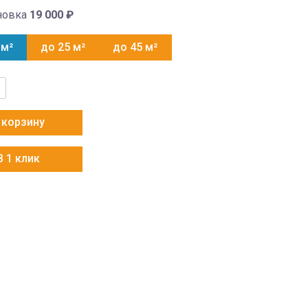
новка
19 000
₽
 м²
до 25 м²
до 45 м²
тво
 корзину
G-
В 1 клик
G-