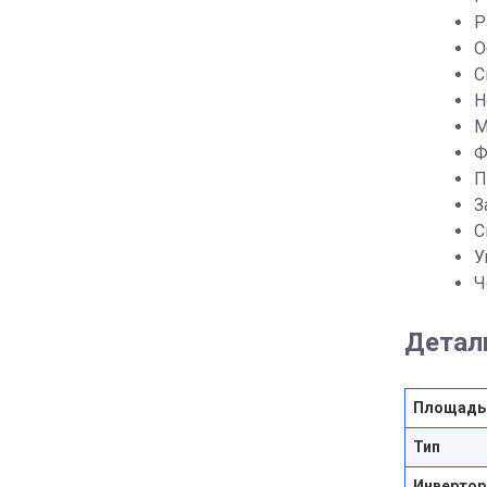
Р
О
C
Н
М
Ф
П
З
С
У
Ч
Детал
Площадь
Тип
Инвертор