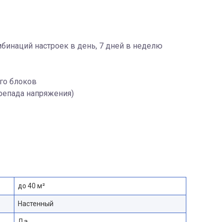
инаций настроек в день, 7 дней в неделю
го блоков
ерепада напряжения)
до 40 м²
Настенный
Да