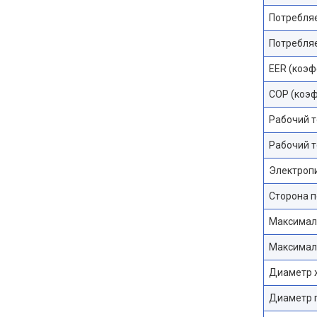
Потребля
Потребля
EER (коэф
COP (коэф
Рабочий т
Рабочий т
Электроп
Сторона 
Максимал
Максимал
Диаметр 
Диаметр 