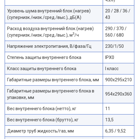
Уровень шума внутренний блок (нагрев)
20 / 28 / 36 /
(супернизк./низк./сред./выс.), дБ(А)
43
Расход воздуха внутренний блок (нагрев)
290 / 370 /
3
(супернизк./низк./сред./выс.), м
/ч
560 / 680
Напряжение электропитания, В/фаза/Гц
230/1/50
Степень защиты внутреннего блока
IPX0
Класс защиты внутреннего блока
I класс
Габаритные размеры внутреннего блока, мм
900x295x210
Габаритные размеры внутреннего блока в
954x290x360
упаковке, мм
Вес внутреннего блока (нетто), кг
11
Вес внутреннего блока (брутто), кг
13,5
Диаметр труб жидкость/газ, мм
6,35 / 9,52