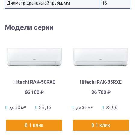
Диаметр дренажной трубы, мм
16
Модели серии
Hitachi RAK-50RXE
Hitachi RAK-35RXE
66 100
₽
36 700
₽
до 50 м²
25 Дб
до 35 м²
22 Дб
В 1 клик
В 1 клик