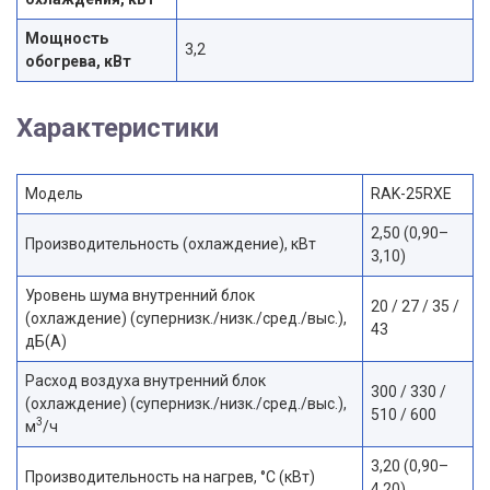
Мощность
3,2
обогрева, кВт
Характеристики
Модель
RAK-25RXE
2,50 (0,90–
Производительность (охлаждение), кВт
3,10)
Уровень шума внутренний блок
20 / 27 / 35 /
(охлаждение) (супернизк./низк./сред./выс.),
43
дБ(A)
Расход воздуха внутренний блок
300 / 330 /
(охлаждение) (супернизк./низк./сред./выс.),
510 / 600
3
м
/ч
3,20 (0,90–
Производительность на нагрев, °С (кВт)
4,20)