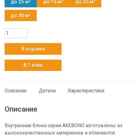
до 25 м²
до 15 м²
до 35 м²
до 50 м²
Количество
товара
Hitachi
В корзину
RAK-
25RXE
В 1 клик
Описание
Детали
Характеристики
Описание
Внутренние блоки cерии AKEBONO изготовлены из
высококачественных материалов и отличаются