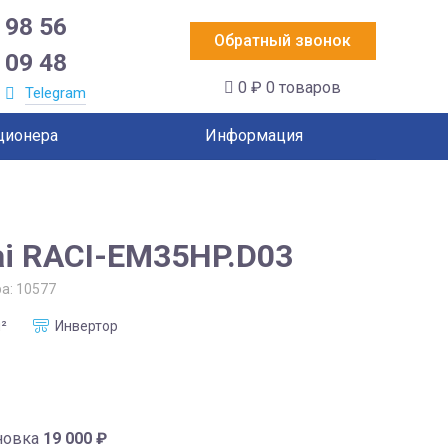
 98 56
Обратный звонок
 09 48
0 ₽
0 товаров
Telegram
ционера
Информация
ai RACI-EM35HP.D03
ра:
10577
²
Инвертор
новка
19 000
₽