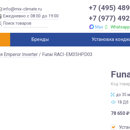
+7 (495) 489
info@mix-climate.ru
Ежедневно с 08:00 до 19:00
+7 (977) 492
Max
Whatsapp
Бренды
Установка конди
я Emperor Inverter
/ Funai RACI-EM35HP.D03
Fun
Код това
до 35 м
18 Дб
78 650
₽
Уста