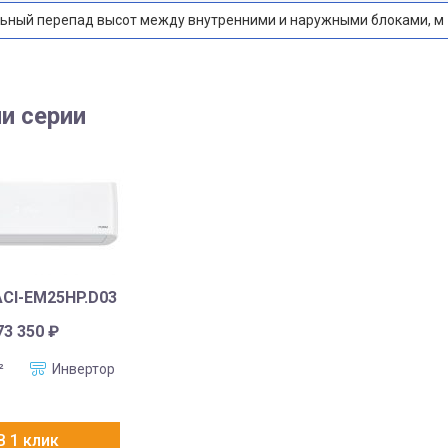
ьный перепад высот между внутренними и наружными блоками, м
и серии
ACI-EM25HP.D03
73 350
₽
²
Инвертор
В 1 клик