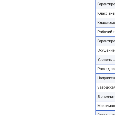
Гарантиро
Класс эне
Класс сез
Рабочий т
Гарантиро
Осушение,
Уровень ш
Расход во
Напряжени
Заводская
Дополните
Максимал
Степень з