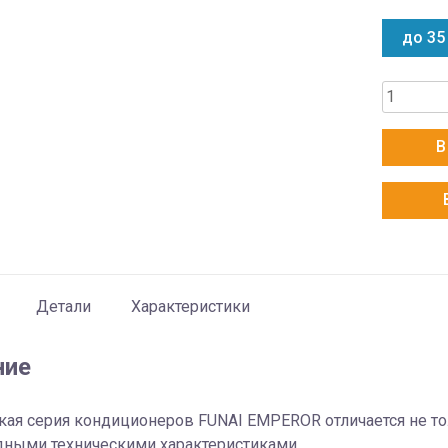
до 35
Количес
товара
Funai
В
RACI-
EM35HP.
Детали
Характеристики
ние
кая серия кондиционеров FUNAI EMPEROR отличается не то
дными техническими характеристиками.