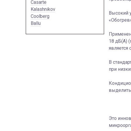
Casarte
Kalashnikov
Высокий у
Coolberg
«Обогрев»
Ballu
Применен
18 дБ(A) 
является
В стандар
при низки
Кондицион
выделить
Это иннов
микроорг