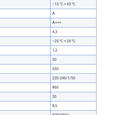
–15 °C + 43 °C
A
A+++
4,3
–25 °C + 24 °C
1,2
50
650
220-240/1/50
860
20
8,5
IPX0/IPX4