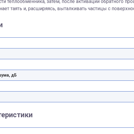
ти теплообменника, затем, после активации обратного пр
нает таять и, расширяясь, выталкивать частицы с поверхно
и
шума, дБ
теристики