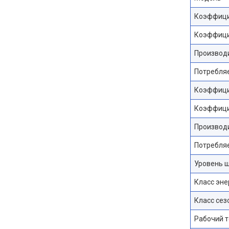
Коэффици
Коэффици
Производи
Потребляе
Коэффицие
Коэффици
Производи
Потребляе
Уровень шу
Класс эне
Класс сез
Рабочий т