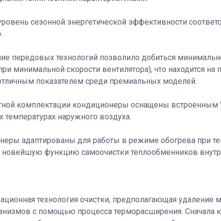
ровень сезонной энергетической эффективности соответс
.
ие передовых технологий позволило добиться минимально
(при минимальной скорости вентилятора), что находится на 
 отличным показателем среди премиальных моделей.
тной комплектации кондиционеры оснащены встроенным Wi
х температурах наружного воздуха.
еры адаптированы для работы в режиме обогрева при тем
 новейшую функцию самоочистки теплообменников внутре
ационная технология очистки, предполагающая удаление м
анизмов с помощью процесса терморасширения. Сначала к