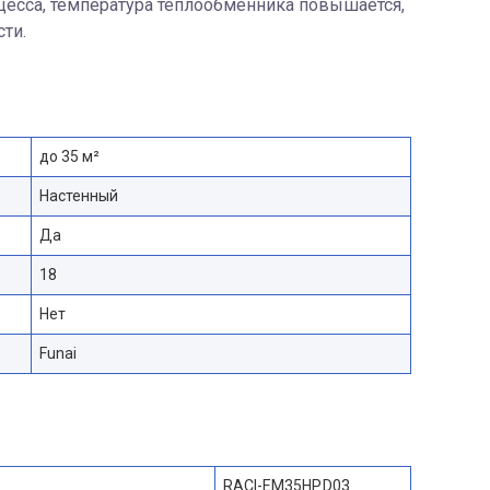
оцесса, температура теплообменника повышается,
сти.
до 35 м²
Настенный
Да
18
Нет
Funai
RACI-EM35HP.D03