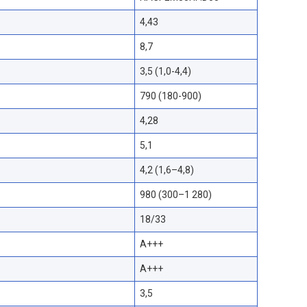
4,43
8,7
3,5 (1,0-4,4)
790 (180-900)
4,28
5,1
4,2 (1,6–4,8)
980 (300–1 280)
18/33
A+++
A+++
3,5