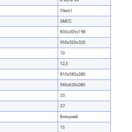
Class I
GMCC
835x305x198
950x320x320
10
12,5
810x585x280
940x630x385
33
37
Внешний
15