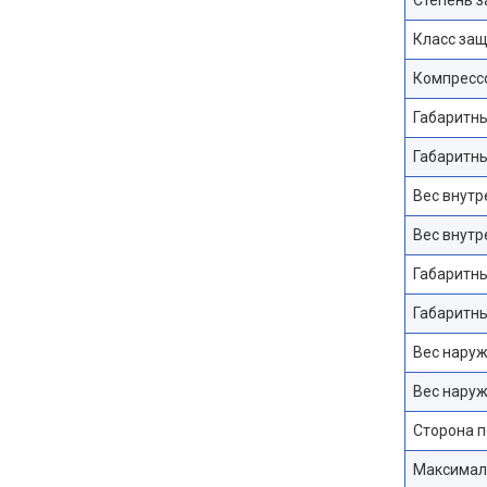
Класс защ
Компрессо
Габаритны
Габаритны
Вес внутре
Вес внутре
Габаритны
Габаритны
Вес наруж
Вес наруж
Сторона 
Максималь