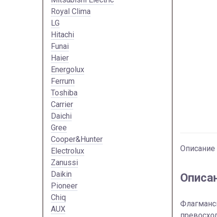
Royal Clima
LG
Hitachi
Funai
Haier
Energolux
Ferrum
Toshiba
Carrier
Daichi
Gree
Cooper&Hunter
Описание
Electrolux
Zanussi
Daikin
Описа
Pioneer
Chiq
Флагманс
AUX
превосхо