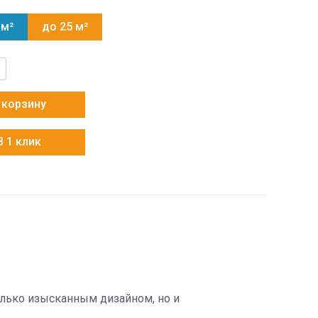
 м²
до 25 м²
тво
 корзину
D03
В 1 клик
лько изысканным дизайном, но и