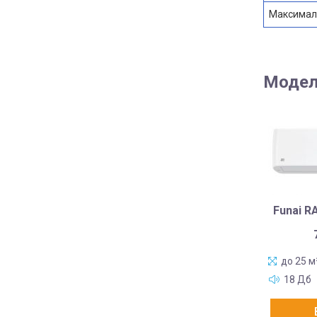
Максимал
Модел
Funai R
до 25 м
18 Дб