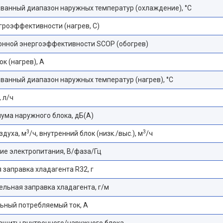
ванный диапазон наружных температур (охлаждение), °С
гроэффективности (нагрев, С)
онной энергоэффективности SCOP (обогрев)
ок (нагрев), А
ванный диапазон наружных температур (нагрев), °С
 л/ч
ума наружного блока, дБ(A)
3
3
здуха, м
/ч, внутренний блок (низк./выс.), м
/ч
е электропитания, В/фаза/Гц
 заправка хладагента R32, г
льная заправка хладагента, г/м
ьный потребляемый ток, А
ащиты внутреннего/наружного блока