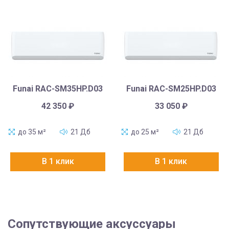
Funai RAC-SM35HP.D03
Funai RAC-SM25HP.D03
42 350
₽
33 050
₽
до 35 м²
21 Дб
до 25 м²
21 Дб
В 1 клик
В 1 клик
Сопутствующие аксуссуары