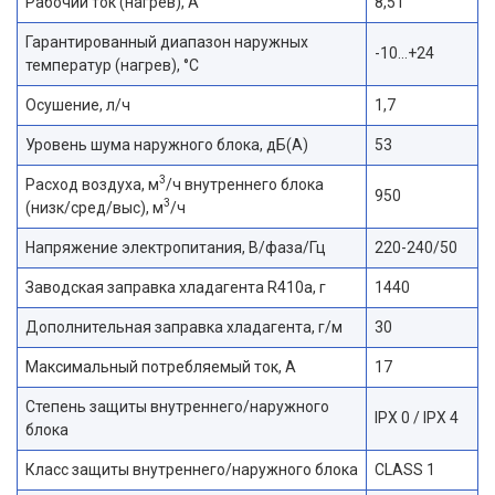
Рабочий ток (нагрев), А
8,51
Гарантированный диапазон наружных
-10…+24
температур (нагрев), °С
Осушение, л/ч
1,7
Уровень шума наружного блока, дБ(A)
53
3
Расход воздуха, м
/ч внутреннего блока
950
3
(низк/сред/выс), м
/ч
Напряжение электропитания, В/фаза/Гц
220-240/50
Заводская заправка хладагента R410a, г
1440
Дополнительная заправка хладагента, г/м
30
Максимальный потребляемый ток, А
17
Степень защиты внутреннего/наружного
IPX 0 / IPX 4
блока
Класс защиты внутреннего/наружного блока
CLASS 1