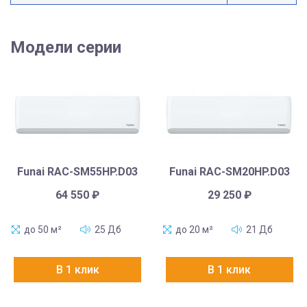
Модели серии
Funai RAC-SM55HP.D03
Funai RAC-SM20HP.D03
64 550
₽
29 250
₽
до 50 м²
25 Дб
до 20 м²
21 Дб
В 1 клик
В 1 клик