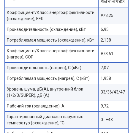
SM70HP.D03
Коэффициент/Класс энергоэффективности
A/3,25
(охлаждение), EER
Производительность (охлаждение), кВт
6,95
Потребляемая мощность (охлаждение), кВт
2,138
Коэффициент/Класс энергоэффективности
A/3,61
(нагрев), COP
Производительность (нагрев), С (кВт)
7,07
Потребляемая мощность (нагрев), С (кВт)
1,958
Уровень шума, дБ(A), внутренний блок
33/36/43/47
(1/2/3/SUPER), дБ (А)
Рабочий ток (охлаждение), А
9,72
Гарантированный диапазон наружных
0…+43
температур (охлаждение), °С