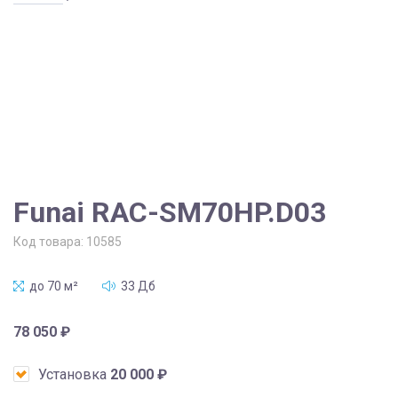
Funai RAC-SM70HP.D03
Код товара:
10585
до 70 м²
33 Дб
78 050
₽
Установка
20 000
₽