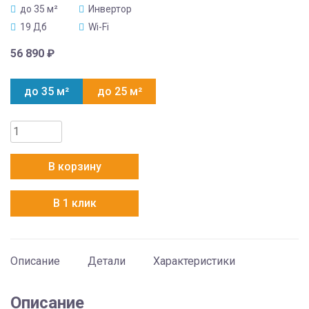
до 35 м²
Инвертор
19 Дб
Wi-Fi
56 890
₽
до 35 м²
до 25 м²
Количество
товара
Mitsubishi
В корзину
Electric
MSZ-
В 1 клик
LN35VG2R
Описание
Детали
Характеристики
Описание