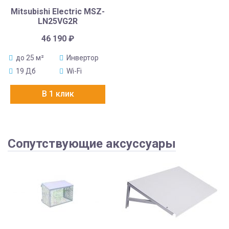
Mitsubishi Electric MSZ-
LN25VG2R
46 190
₽
до 25 м²
Инвертор
19 Дб
Wi-Fi
В 1 клик
Сопутствующие аксуссуары