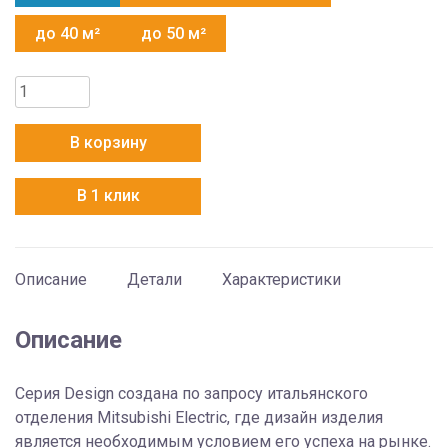
до 40 м²
до 50 м²
Количество
товара
Mitsubishi
В корзину
Electric
MSZ-
В 1 клик
EF22VGKS
Описание
Детали
Характеристики
Описание
Серия Design создана по запросу итальянского
отделения Mitsubishi Electric, где дизайн изделия
является необходимым условием его успеха на рынке.