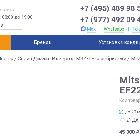
+7 (495) 489 98 
mate.ru
 08:00 до 19:00
+7 (977) 492 09 
Max
Whatsapp
Tel
Бренды
Установка конди
lectric
/
Серия Дизайн Инвертор MSZ-EF серебристый
/ Mit
Mits
EF2
Код това
до 20 м
21 Дб
45 000
₽