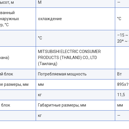
ысот, м
М
—
ованный
 наружных
охлаждение
°С
р, °С
–15 ~
°С
20* ~
MITSUBISHI ELECTRIC CONSUMER
рана)
PRODUCTS (THAILAND) CO., LTD
(Таиланд)
й блок
Потребляемая мощность
Вт
ые размеры, мм
мм
895x1
кг
11,5
 блок
Габаритные размеры, мм
мм
кг
—