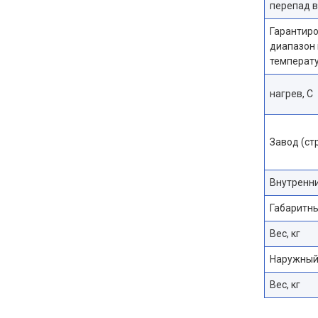
перепад в
Гарантир
диапазон
температу
нагрев, С
Завод (ст
Внутренни
Габаритн
Вес, кг
Наружный
Вес, кг