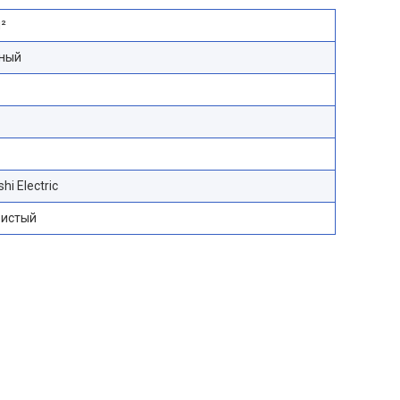
м²
ный
hi Electric
ристый