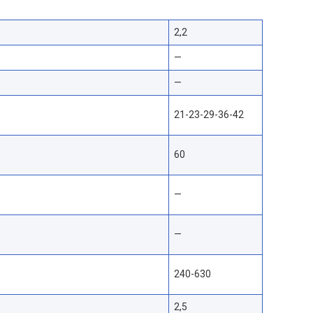
2,2
—
—
21-23-29-36-42
60
—
—
240-630
2,5