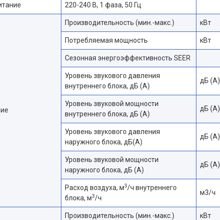
итание
220-240 В, 1 фаза, 50 Гц
Производительность (мин.-макс.)
кВт
Потребляемая мощность
кВт
Сезонная энергоэффективность SEER
Уровень звукового давления
дБ (А)
внутреннего блока, дБ (А)
Уровень звуковой мощности
дБ (А)
ие
внутреннего блока, дБ (А)
Уровень звукового давления
дБ (А)
наружного блока, дБ(A)
Уровень звуковой мощности
дБ (А)
наружного блока, дБ (А)
3
Расход воздуха, м
/ч внутреннего
м3/ч
3
блока, м
/ч
Производительность (мин.-макс.)
кВт