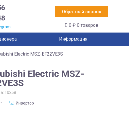
56
Обратный звонок
48
0 ₽
0 товаров
egram
ционера
Информация
subishi Electric MSZ-EF22VE3S
ubishi Electric MSZ-
2VE3S
ра:
10258
²
Инвертор