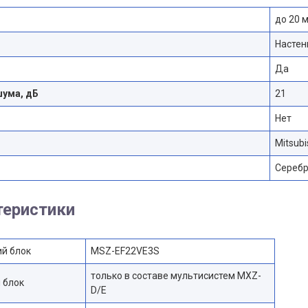
до 20 
Настен
Да
шума, дБ
21
Нет
Mitsubis
Сереб
теристики
й блок
MSZ-EF22VE3S
только в составе мультисистем MXZ-
 блок
D/E