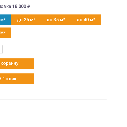
новка
18 000
₽
 м²
до 25 м²
до 35 м²
до 40 м²
 м²
тво
i
 корзину
В 1 клик
S