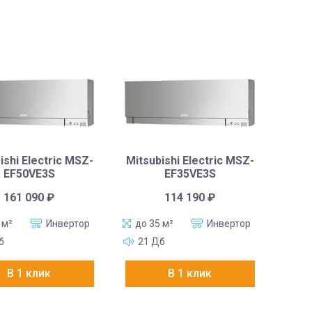
ishi Electric MSZ-
Mitsubishi Electric MSZ-
EF50VE3S
EF35VE3S
161 090
₽
114 190
₽
 м²
Инвертор
до 35 м²
Инвертор
б
21 Дб
В 1 клик
В 1 клик