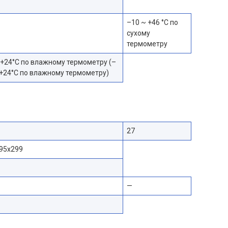
–10 ~ +46 °C по
сухому
термометру
 +24°C по влажному термометру (–
 +24°C по влажному термометру)
27
95x299
—