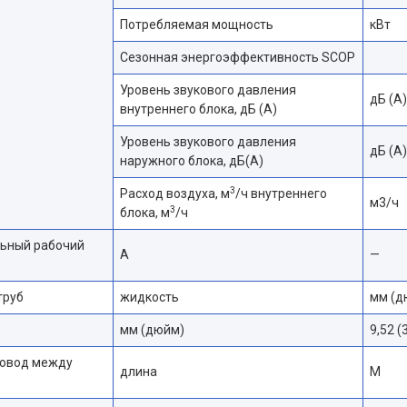
Потребляемая мощность
кВт
Сезонная энергоэффективность SCOP
Уровень звукового давления
дБ (А)
внутреннего блока, дБ (А)
Уровень звукового давления
дБ (А)
наружного блока, дБ(A)
3
Расход воздуха, м
/ч внутреннего
м3/ч
3
блока, м
/ч
ьный рабочий
А
—
труб
жидкость
мм (д
мм (дюйм)
9,52 (
овод между
длина
М