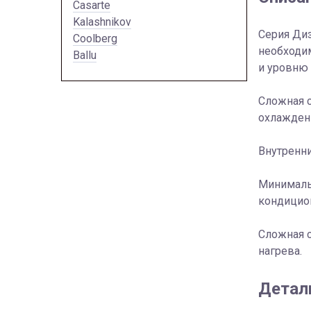
Casarte
Kalashnikov
Серия Диз
Coolberg
необходим
Ballu
и уровню 
Сложная 
охлаждени
Внутренн
Минималь
кондицион
Сложная 
нагрева.
Детал