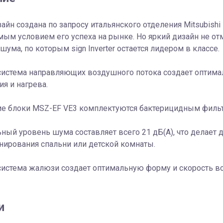
айн создана по запросу итальянского отделения Mitsubishi E
ым условием его успеха на рынке. Но яркий дизайн не о
шума, по которым sign Inverter остается лидером в классе.
система направляющих воздушного потока создает оптима
я и нагрева.
ие блоки MSZ-EF VE3 комплектуются бактерицидным фильт
ный уровень шума составляет всего 21 дБ(А), что делае
ирования спальни или детской комнаты.
система жалюзи создает оптимальную форму и скорость в
и