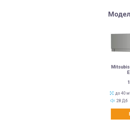
Модел
Mitsubis
E
1
до 40 м
28 Дб