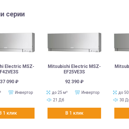
и серии
hi Electric MSZ-
Mitsubishi Electric MSZ-
Mitsub
F42VE3S
EF25VE3S
37 090
₽
92 390
₽
²
Инвертор
до 25 м²
Инвертор
до 50
21 Дб
30 Д
В 1 клик
В 1 клик