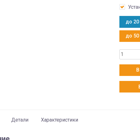
Уста
до 20
до 50
Количес
товара
Mitsubish
В
Electric
MSZ-
EF22VE3
Детали
Характеристики
ние