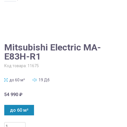
Mitsubishi Electric MA-
E83H-R1
Код товара:
11675
до 60 м²
19 Дб
54 990
₽
до 60 м²
Количество