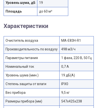
Уровень шума, дБ
19
Площадь
до 60 м²
Характеристики
Очиститель воздуха
MA-E83H-R1
Производительность по воздуху
498 м3/ч
Параметры питания
1 фаза, 220 В, 50 Гц
Номинальный ток
0,7 А
Уровень шума (мин.)
19 дБ(А)
Cтепень защиты от влаги
IPX0
Вес прибора
9,5 кг
Размеры прибора (мм)
547x425x238