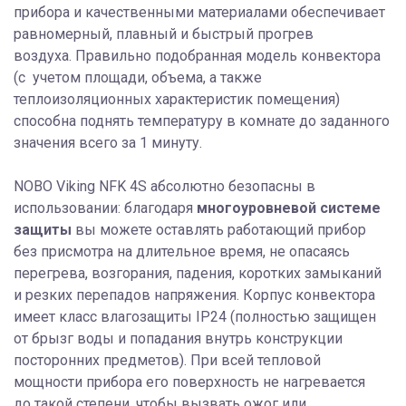
прибора и качественными материалами обеспечивает
равномерный, плавный и быстрый прогрев
воздуха. Правильно подобранная модель конвектора
(с учетом площади, объема, а также
теплоизоляционных характеристик помещения)
способна поднять температуру в комнате до заданного
значения всего за 1 минуту.
NOBO Viking NFK 4S абсолютно безопасны в
использовании: благодаря
многоуровневой системе
защиты
вы можете оставлять работающий прибор
без присмотра на длительное время, не опасаясь
перегрева, возгорания, падения, коротких замыканий
и резких перепадов напряжения. Корпус конвектора
имеет класс влагозащиты IP24 (полностью защищен
от брызг воды и попадания внутрь конструкции
посторонних предметов). При всей тепловой
мощности прибора его поверхность не нагревается
до такой степени, чтобы вызвать ожог или