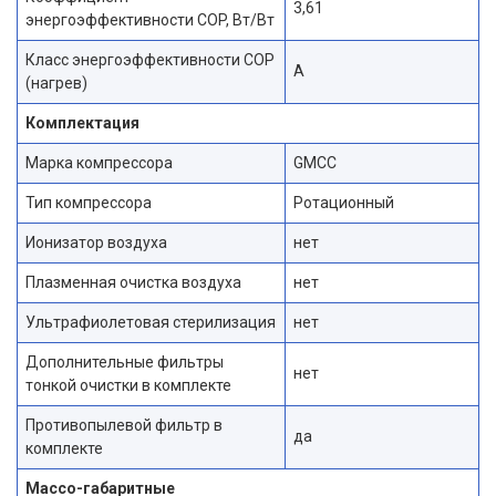
3,61
энергоэффективности COP, Вт/Вт
Класс энергоэффективности COP
A
(нагрев)
Комплектация
Марка компрессора
GMCC
Тип компрессора
Ротационный
Ионизатор воздуха
нет
Плазменная очистка воздуха
нет
Ультрафиолетовая стерилизация
нет
Дополнительные фильтры
нет
тонкой очистки в комплекте
Противопылевой фильтр в
да
комплекте
Массо-габаритные