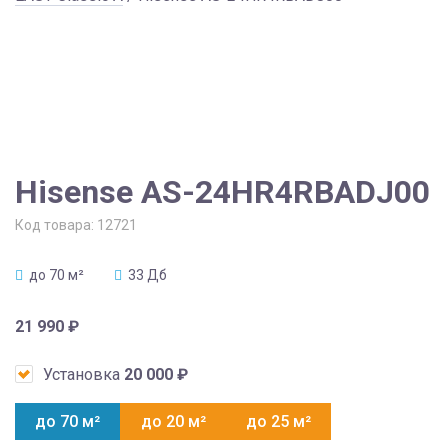
Hisense AS-24HR4RBADJ00
Код товара:
12721
до 70 м²
33 Дб
21 990
₽
Установка
20 000
₽
до 70 м²
до 20 м²
до 25 м²