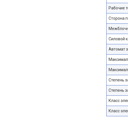
Рабочие т
Сторона 
Межблочн
Силовой к
Автомат з
Максимал
Максимал
Степень з
Степень 
Класс эле
Класс эл