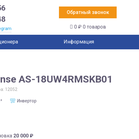
56
Обратный звонок
48
0 ₽
0 товаров
egram
ционера
Информация
ense AS-18UW4RMSKB01
ра:
12052
²
Инвертор
новка
20 000
₽