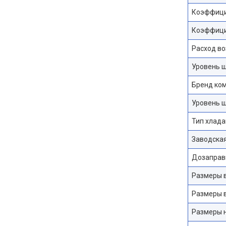
Коэффици
Коэффицие
Расход во
Уровень ш
Бренд ко
Уровень ш
Тип хлада
Заводская
Дозаправк
Размеры в
Размеры в
Размеры н