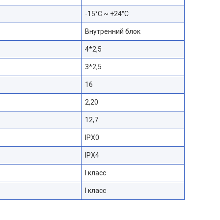
-15°С ~ +24°С
Внутренний блок
4*2,5
3*2,5
16
2,20
12,7
IPX0
IPX4
I класс
I класс