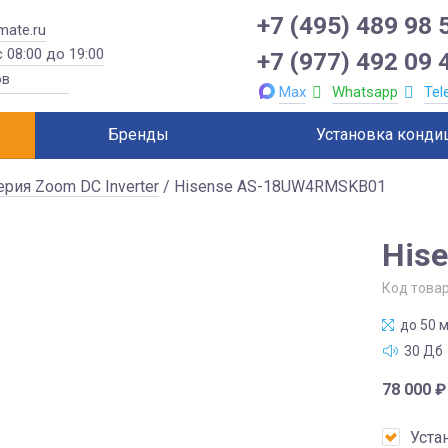
+7 (495) 489 98 
mate.ru
 08:00 до 19:00
+7 (977) 492 09 
Max
Whatsapp
Tel
Бренды
Установка конди
ерия Zoom DC Inverter
/ Hisense AS-18UW4RMSKB01
His
Код това
до 50 м
30 Дб
78 000
₽
Уста