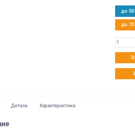
до 50
до 70
Количес
товара
Hisense
В
AS-
18UW4R
Детали
Характеристики
ние