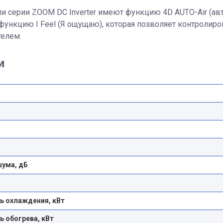
и серии ZOOM DC Inverter имеют функцию 4D AUTO-Air (а
функцию I Feel (Я ощущаю), которая позволяет контролир
телем.
и
шума, дБ
 охлаждения, кВт
 обогрева, кВт