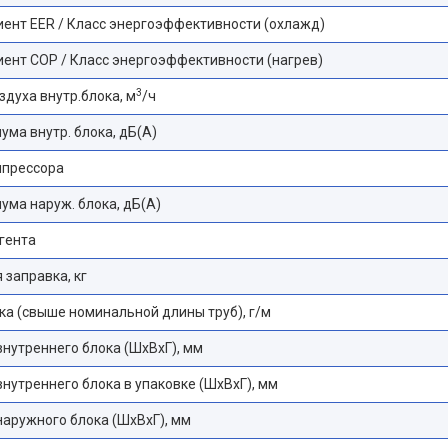
ент EER / Класс энергоэффективности (охлажд)
нт COP / Класс энергоэффективности (нагрев)
3
здуха внутр.блока, м
/ч
ума внутр. блока, дБ(А)
мпрессора
ума наруж. блока, дБ(А)
гента
 заправка, кг
а (свыше номинальной длины труб), г/м
нутреннего блока (ШхВхГ), мм
нутреннего блока в упаковке (ШхВхГ), мм
аружного блока (ШхВхГ), мм