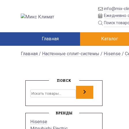
info@mix-cli
Ежедневно с
Главная
Каталог
Главная
/
Настенные сплит-системы
/
Hisense
/
С
ПОИСК
Поиск
БРЕНДЫ
Hisense
Mitsubishi Electric