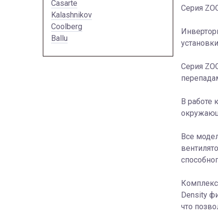
Casarte
Серия ZOO
Kalashnikov
Coolberg
Инверторн
Ballu
установки
Серия ZOO
перепадам
В работе 
окружающ
Все модел
вентилято
способног
Комплексн
Density ф
что позво