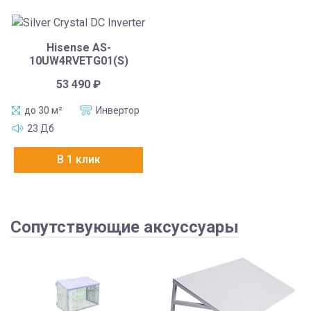
Hisense AS-
10UW4RVETG01(S)
53 490
₽
до 30 м²
Инвертор
23 Дб
В 1 клик
Сопутствующие аксуссуары