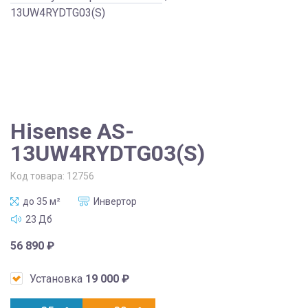
13UW4RYDTG03(S)
Hisense AS-
13UW4RYDTG03(S)
Код товара:
12756
до 35 м²
Инвертор
23 Дб
56 890
₽
Установка
19 000
₽