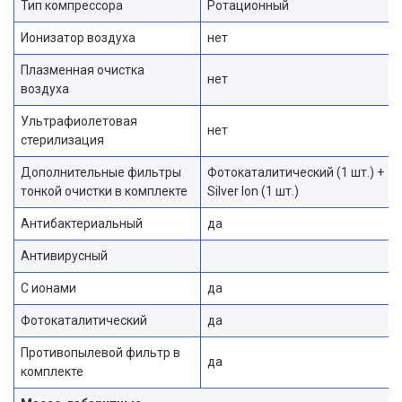
Тип компрессора
Ротационный
Ионизатор воздуха
нет
Плазменная очистка
нет
воздуха
Ультрафиолетовая
нет
стерилизация
Дополнительные фильтры
Фотокаталитический (1 шт.) +
тонкой очистки в комплекте
Silver Ion (1 шт.)
Антибактериальный
да
Антивирусный
С ионами
да
Фотокаталитический
да
Противопылевой фильтр в
да
комплекте