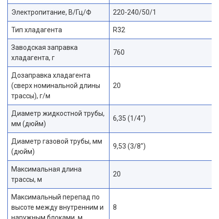
Электропитание, В/Гц/Ф
220-240/50/1
Тип хладагента
R32
Заводская заправка
760
хладагента, г
Дозаправка хладагента
(сверх номинальной длины
20
трассы), г/м
Диаметр жидкостной трубы,
6,35 (1/4″)
мм (дюйм)
Диаметр газовой трубы, мм
9,53 (3/8″)
(дюйм)
Максимальная длина
20
трассы, м
Максимальный перепад по
высоте между внутренним и
8
наружным блоками, м