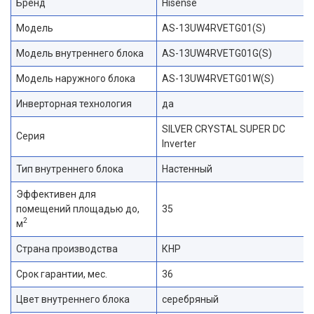
Бренд
Hisense
Модель
AS-13UW4RVETG01(S)
Модель внутреннего блока
AS-13UW4RVETG01G(S)
Модель наружного блока
AS-13UW4RVETG01W(S)
Инверторная технология
да
SILVER CRYSTAL SUPER DC
Серия
Inverter
Тип внутреннего блока
Настенный
Эффективен для
помещений площадью до,
35
2
м
Страна производства
КНР
Срок гарантии, мес.
36
Цвет внутреннего блока
серебряный